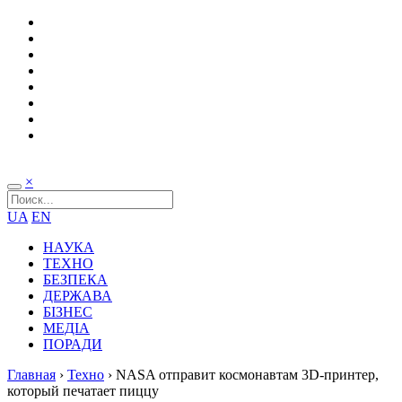
×
UA
EN
НАУКА
ТЕХНО
БЕЗПЕКА
ДЕРЖАВА
БІЗНЕС
МЕДІА
ПОРАДИ
Главная
›
Техно
›
NASA отправит космонавтам 3D-принтер,
который печатает пиццу