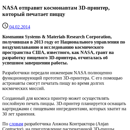
NASA отправит космонавтам 3D-принтер,
который печатает пиццу
04.02.2014
Компания Systems & Materials Research Corporation,
получившая в 2013 году от Национального управления по
воздухоплаванию и исследованию космического
пространства США, известного, как NASA, грант на
разработку пищевого 3D-принтера, отчиталась об
успешном завершении работы.
Разработчики передали инженерам NASA полноценно
функционирующий прототип 3D-принтера. С его помощью
астронавты смогут печатать пищу во время долгих
космических миссий.
Созданный для космоса принтер может осуществлять
послойную печать пиццы. 3D-принтер планируется оснащать
картриджами с пищевыми ингредиентами, которых хватит на
30 лет хранения.
По
словам
разработчика Анжона Контрактора (Anjan
Contractor), на приготовление распечатанной 3D-пиццы