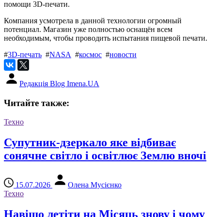
помощи 3D-печати.
Компания усмотрела в данной технологии огромный
потенциал. Магазин уже полностью оснащён всем
необходимым, чтобы проводить испытания пищевой печати.
#
3D-печать
#
NASA
#
космос
#
новости
Редакція Blog Imena.UA
Читайте также:
Техно
Супутник-дзеркало яке відбиває
сонячне світло і освітлює Землю вночі
15.07.2026
Олена Мусієнко
Техно
Навіщо летіти на Місяць знову і чому