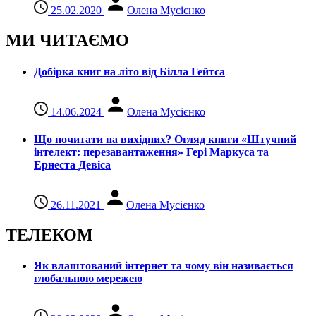
25.02.2020
Олена Мусієнко
МИ ЧИТАЄМО
Добірка книг на літо від Білла Гейтса
14.06.2024
Олена Мусієнко
Що почитати на вихідних? Огляд книги «Штучний
інтелект: перезавантаження» Гері Маркуса та
Ернеста Девіса
26.11.2021
Олена Мусієнко
ТЕЛЕКОМ
Як влаштований інтернет та чому він називається
глобальною мережею