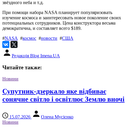
звёздного неба и т.д.
При помощи набора NASA планирует популяризовать
изучение космоса и заинтересовать новое поколение своих
потенциальных сотрудников. Цена конструктора весьма
демократична, и составляет всего $189.
#
NASA
#
космос
#
новости
#
США
Редакція Blog Imena.UA
Читайте также:
Новини
Супутник-дзеркало яке відбиває
сонячне світло і освітлює Землю вночі
15.07.2026
Олена Мусієнко
Новини