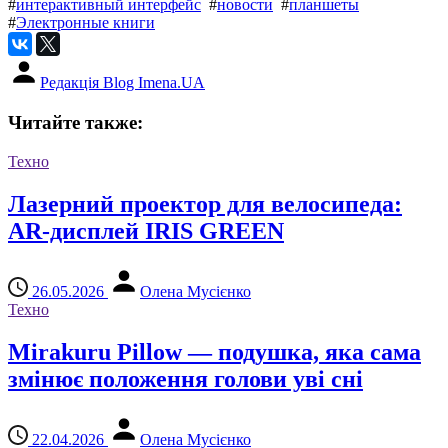
#
интерактивный интерфейс
#
новости
#
планшеты
#
Электронные книги
Редакція Blog Imena.UA
Читайте также:
Техно
Лазерний проектор для велосипеда:
AR-дисплей IRIS GREEN
26.05.2026
Олена Мусієнко
Техно
Mirakuru Pillow — подушка, яка сама
змінює положення голови уві сні
22.04.2026
Олена Мусієнко