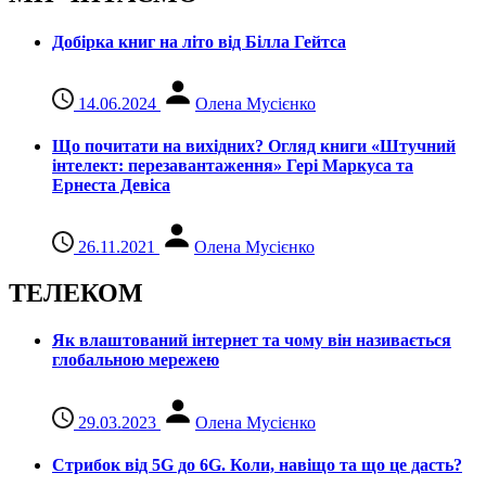
Добірка книг на літо від Білла Гейтса
14.06.2024
Олена Мусієнко
Що почитати на вихідних? Огляд книги «Штучний
інтелект: перезавантаження» Гері Маркуса та
Ернеста Девіса
26.11.2021
Олена Мусієнко
ТЕЛЕКОМ
Як влаштований інтернет та чому він називається
глобальною мережею
29.03.2023
Олена Мусієнко
Стрибок від 5G до 6G. Коли, навіщо та що це даcть?