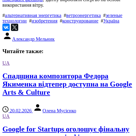
використання вітру.
#
альтернативная энергетика
#
ветроэнергетика
#
зеленые
технологии
#
изобретения
#
конструирование
#
Україна
Александр Мельник
Читайте также:
UA
Спадщина композитора Федора
Якименка відтепер доступна на Google
Arts & Culture
20.02.2026
Олена Мусієнко
UA
Google for Startups оголошує фінальну