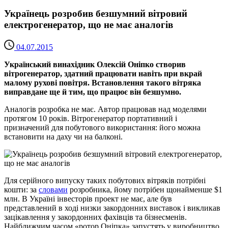
Українець розробив безшумний вітровий
електрогенератор, що не має аналогів
04.07.2015
Український винахідник Олексій Оніпко створив
вітрогенератор, здатний працювати навіть при вкрай
малому рухові повітря. Встановлення такого вітряка
виправдане ще й тим, що працює він безшумно.
Аналогів розробка не має. Автор працював над моделями
протягом 10 років. Вітрогенератор портативний і
призначений для побутового використання: його можна
встановити на даху чи на балконі.
Для серійного випуску таких побутових вітряків потрібні
кошти: за
словами
розробника, йому потрібен щонайменше $1
млн. В Україні інвесторів проект не має, але був
представлений в ході низки закордонних виставок і викликав
зацікавлення у закордонних фахівців та бізнесменів.
Найближчим часом «ротор Оніпка» запустять у виробництво