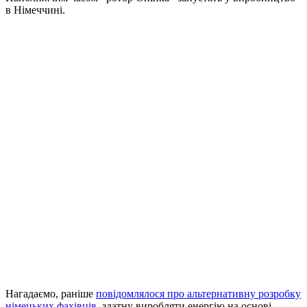
в Німеччині.
Нагадаємо, раніше
повідомлялося про альтернативну розробку
німецьких фахівців
, здатну виробляти енергію на основі