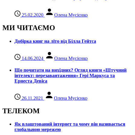
25.02.2020
Олена Мусієнко
МИ ЧИТАЄМО
Добірка книг на літо від Білла Гейтса
14.06.2024
Олена Мусієнко
Що почитати на вихідних? Огляд книги «Штучний
інтелект: перезавантаження» Гері Маркуса та
Ернеста Девіса
26.11.2021
Олена Мусієнко
ТЕЛЕКОМ
Як влаштований інтернет та чому він називається
глобальною мережею