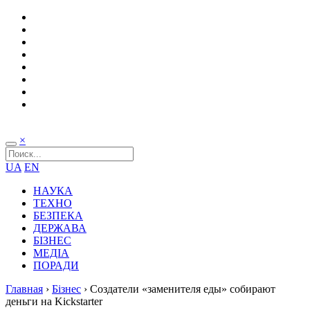
×
UA
EN
НАУКА
ТЕХНО
БЕЗПЕКА
ДЕРЖАВА
БІЗНЕС
МЕДІА
ПОРАДИ
Главная
›
Бізнес
›
Создатели «заменителя еды» собирают
деньги на Kickstarter