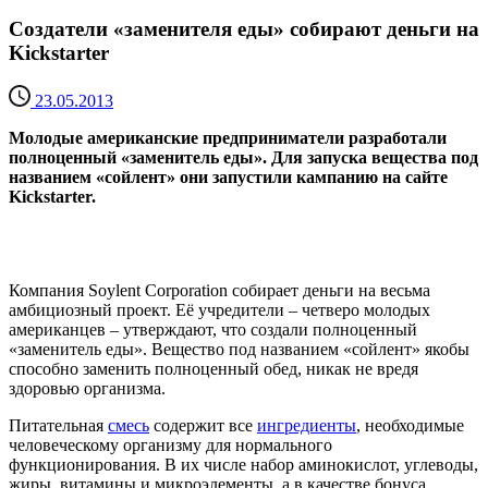
Создатели «заменителя еды» собирают деньги на
Kickstarter
23.05.2013
Молодые американские предприниматели разработали
полноценный «заменитель еды». Для запуска вещества под
названием «сойлент» они запустили кампанию на сайте
Kickstarter.
Компания Soylent Corporation собирает деньги на весьма
амбициозный проект. Её учредители – четверо молодых
американцев – утверждают, что создали полноценный
«заменитель еды». Вещество под названием «сойлент» якобы
способно заменить полноценный обед, никак не вредя
здоровью организма.
Питательная
смесь
содержит все
ингредиенты
, необходимые
человеческому организму для нормального
функционирования. В их числе набор аминокислот, углеводы,
жиры, витамины и микроэлементы, а в качестве бонуса