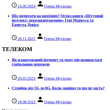
14.06.2024
Олена Мусієнко
Що почитати на вихідних? Огляд книги «Штучний
інтелект: перезавантаження» Гері Маркуса та
Ернеста Девіса
26.11.2021
Олена Мусієнко
ТЕЛЕКОМ
Як влаштований інтернет та чому він називається
глобальною мережею
29.03.2023
Олена Мусієнко
Стрибок від 5G до 6G. Коли, навіщо та що це даcть?
18.08.2022
Олена Мусієнко