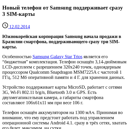
Новый телефон от Samsung поддерживает сразу
3 SIM-карты
12.02.2014
Южнокорейская корпорация Samsung начала продажи в
Бразилии смартфона, поддерживающего сразу три SIM-
карты.
Особенностью
Samsung Galaxy Star Trios
является его
“бюджетная” комплектация. Телефон оснащён 3,14-дюймовым
LCD-дисплеем с разрешением 320х240 точек, одноядерным
процессором Qualcomm Snapdragon MSM7225A с частотой 1
ГГц, 512 Мб оперативной памяти и 4 Г. для хранения данных.
Устройство поддерживает карты MicroSD, работает с сетями
3G, Wi-Fi 802.11 b/g/n, Bluetooth 3.0 и GPS. Есть
двухмегапиксельная камера, а габариты смартфона
составляют 106х61х11 мм при весе 106 г.
Телефон оснащён аккумулятором на 1300 мАч. Принимая во
внимание, что ему предстоит работать под управлением
операционной системы Android 4.1. сразу в трёх сетях, хватать
его будет, максимум, на сутки.