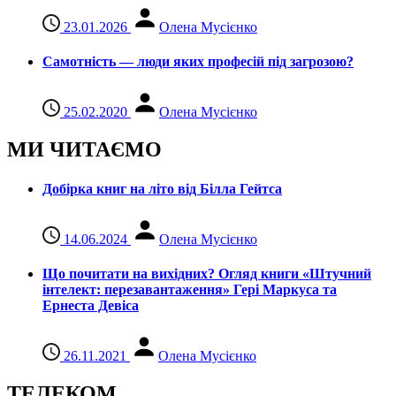
23.01.2026
Олена Мусієнко
Самотність — люди яких професій під загрозою?
25.02.2020
Олена Мусієнко
МИ ЧИТАЄМО
Добірка книг на літо від Білла Гейтса
14.06.2024
Олена Мусієнко
Що почитати на вихідних? Огляд книги «Штучний
інтелект: перезавантаження» Гері Маркуса та
Ернеста Девіса
26.11.2021
Олена Мусієнко
ТЕЛЕКОМ