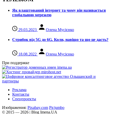
Як влаштований інтернет та чому він називається
глобальною мережею
29.03.2023
Олена Мусієнко
Стрибок від 5G до 6G. Коли, навіщо та що це даcть?
18.08.2022
Олена Мусієнко
При поддержке
Реклама
Контакты
Спецпроекты
Изображения:
Pixabay.com
Picjumbo
© 2015 — 2026 | Blog Imena.UA