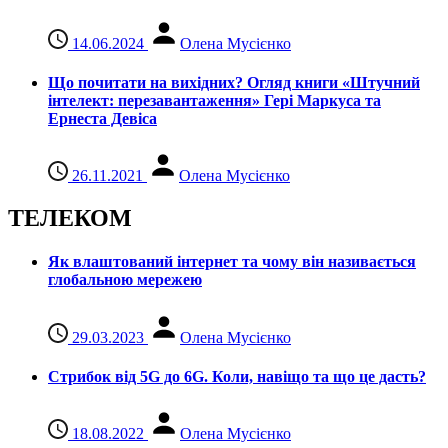
14.06.2024
Олена Мусієнко
Що почитати на вихідних? Огляд книги «Штучний
інтелект: перезавантаження» Гері Маркуса та
Ернеста Девіса
26.11.2021
Олена Мусієнко
ТЕЛЕКОМ
Як влаштований інтернет та чому він називається
глобальною мережею
29.03.2023
Олена Мусієнко
Стрибок від 5G до 6G. Коли, навіщо та що це даcть?
18.08.2022
Олена Мусієнко