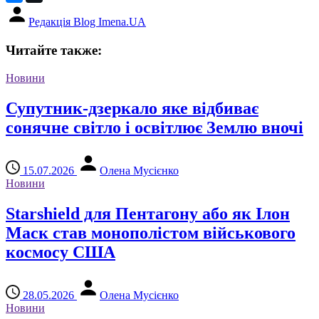
Редакція Blog Imena.UA
Читайте также:
Новини
Супутник-дзеркало яке відбиває
сонячне світло і освітлює Землю вночі
15.07.2026
Олена Мусієнко
Новини
Starshield для Пентагону або як Ілон
Маск став монополістом військового
космосу США
28.05.2026
Олена Мусієнко
Новини