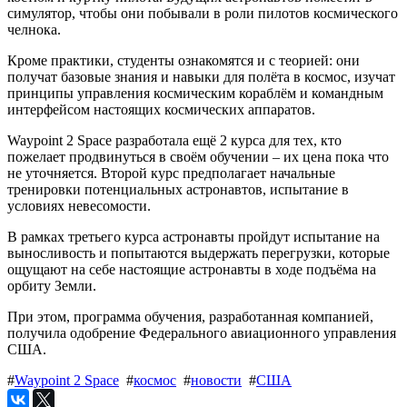
симулятор, чтобы они побывали в роли пилотов космического
челнока.
Кроме практики, студенты ознакомятся и с теорией: они
получат базовые знания и навыки для полёта в космос, изучат
принципы управления космическим кораблём и командным
интерфейсом настоящих космических аппаратов.
Waypoint 2 Space разработала ещё 2 курса для тех, кто
пожелает продвинуться в своём обучении – их цена пока что
не уточняется. Второй курс предполагает начальные
тренировки потенциальных астронавтов, испытание в
условиях невесомости.
В рамках третьего курса астронавты пройдут испытание на
выносливость и попытаются выдержать перегрузки, которые
ощущают на себе настоящие астронавты в ходе подъёма на
орбиту Земли.
При этом, программа обучения, разработанная компанией,
получила одобрение Федерального авиационного управления
США.
#
Waypoint 2 Space
#
космос
#
новости
#
США