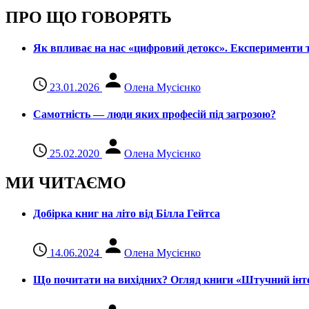
ПРО ЩО ГОВОРЯТЬ
Як впливає на нас «цифровий детокс». Експерименти т
23.01.2026
Олена Мусієнко
Самотність — люди яких професій під загрозою?
25.02.2020
Олена Мусієнко
МИ ЧИТАЄМО
Добірка книг на літо від Білла Гейтса
14.06.2024
Олена Мусієнко
Що почитати на вихідних? Огляд книги «Штучний інте