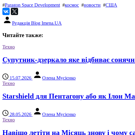
#
Paragon Space Development
#
космос
#
новости
#
США
Редакція Blog Imena.UA
Читайте также:
Техно
Супутник-дзеркало яке відбиває сонячне
15.07.2026
Олена Мусієнко
Техно
Starshield для Пентагону або як Ілон 
28.05.2026
Олена Мусієнко
Техно
Навіщо летіти на Місяць знову і чому с