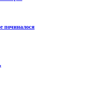
се починалося
ы