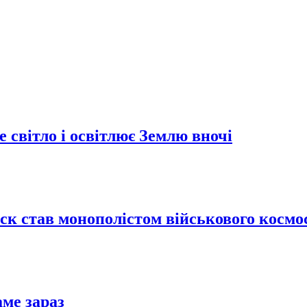
 світло і освітлює Землю вночі
Маск став монополістом військового кос
аме зараз