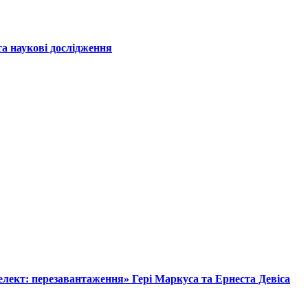
а наукові дослідження
лект: перезавантаження» Гері Маркуса та Ернеста Девіса