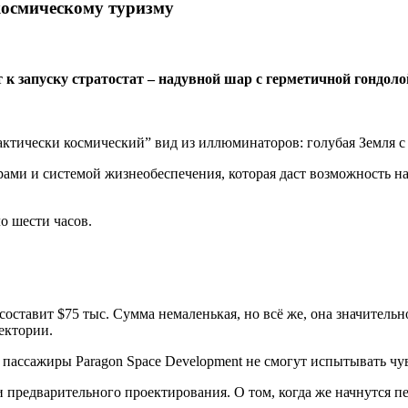
космическому туризму
к запуску стратостат – надувной шар с герметичной гондолой
рактически космический” вид из иллюминаторов: голубая Земля с
ми и системой жизнеобеспечения, которая даст возможность нах
о шести часов.
составит $75 тыс. Сумма немаленькая, но всё же, она значитель
аектории.
, пассажиры Paragon Space Development не смогут испытывать чу
и предварительного проектирования. О том, когда же начнутся п