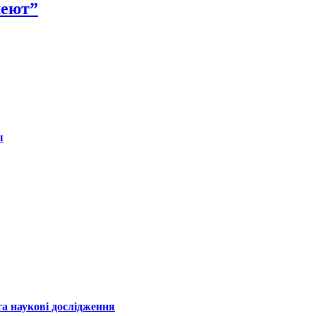
леют”
ы
а наукові дослідження