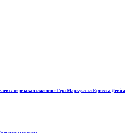
лект: перезавантаження» Гері Маркуса та Ернеста Девіса