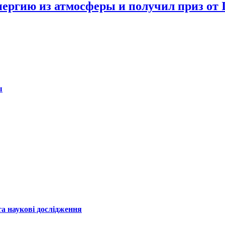
ргию из атмосферы и получил приз от I
ы
а наукові дослідження