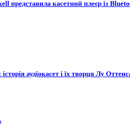
ell представила касетний плеєр із Blueto
сторія аудіокасет і їх творця Лу Оттенс
ы