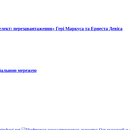
лект: перезавантаження» Гері Маркуса та Ернеста Девіса
обальною мережею