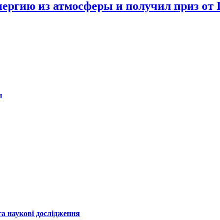
ргию из атмосферы и получил приз от I
ы
а наукові дослідження