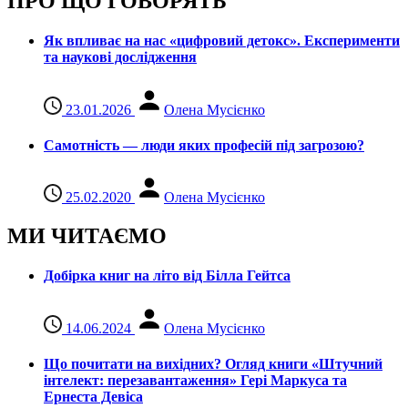
ПРО ЩО ГОВОРЯТЬ
Як впливає на нас «цифровий детокс». Експерименти
та наукові дослідження
23.01.2026
Олена Мусієнко
Самотність — люди яких професій під загрозою?
25.02.2020
Олена Мусієнко
МИ ЧИТАЄМО
Добірка книг на літо від Білла Гейтса
14.06.2024
Олена Мусієнко
Що почитати на вихідних? Огляд книги «Штучний
інтелект: перезавантаження» Гері Маркуса та
Ернеста Девіса