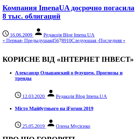
Компания ImenaUA досрочно погасила
8 тыс. облигаций
16.06.2009
Редакція Blog Imena.UA
«
Первая
‹
Предыдущая
4
5
6
7
8
9
10
Следующая
›
Последняя
»
КОРИСНЕ ВІД «ІНТЕРНЕТ ІНВЕСТ»
Александр Ольшанский о будущем. Прогнозы и
тренды
12.03.2020
Редакція Blog Imena.UA
Місто Майбутнього на iForum 2019
25.05.2019
Олена Мусієнко