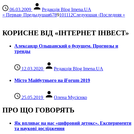
06.03.2009
Редакція Blog Imena.UA
«
Первая
‹
Предыдущая
6
7
8
9
10
11
12
Следующая
›
Последняя
»
КОРИСНЕ ВІД «ІНТЕРНЕТ ІНВЕСТ»
Александр Ольшанский о будущем. Прогнозы и
тренды
12.03.2020
Редакція Blog Imena.UA
Місто Майбутнього на iForum 2019
25.05.2019
Олена Мусієнко
ПРО ЩО ГОВОРЯТЬ
Як впливає на нас «цифровий детокс». Експерименти
та наукові дослідження