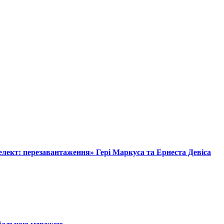
лект: перезавантаження» Гері Маркуса та Ернеста Девіса