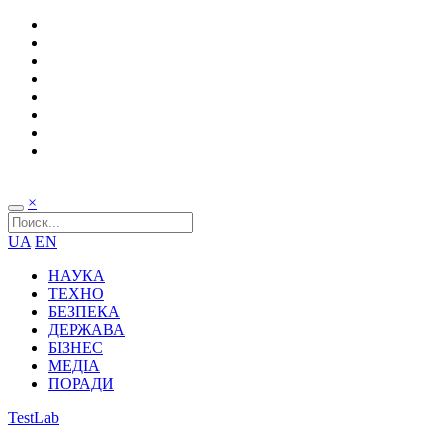
×
UA
EN
НАУКА
ТЕХНО
БЕЗПЕКА
ДЕРЖАВА
БІЗНЕС
МЕДІА
ПОРАДИ
TestLab