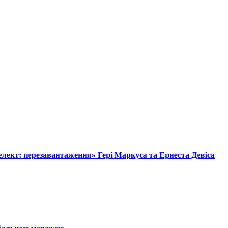
лект: перезавантаження» Гері Маркуса та Ернеста Девіса