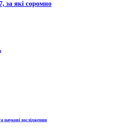
7, за які соромно
ы
а наукові дослідження