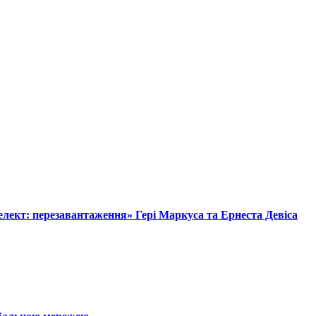
лект: перезавантаження» Гері Маркуса та Ернеста Девіса