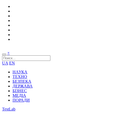
×
UA
EN
НАУКА
ТЕХНО
БЕЗПЕКА
ДЕРЖАВА
БІЗНЕС
МЕДІА
ПОРАДИ
TestLab