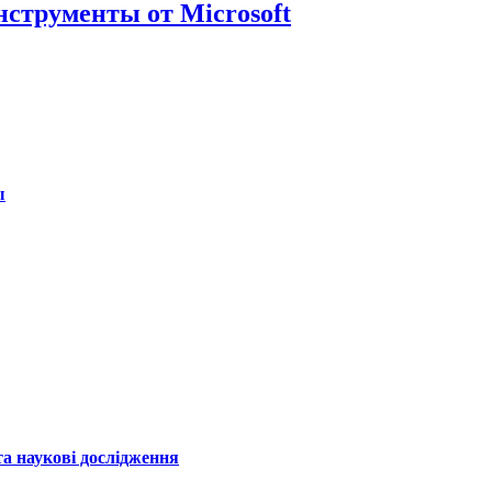
нструменты от Microsoft
ы
а наукові дослідження