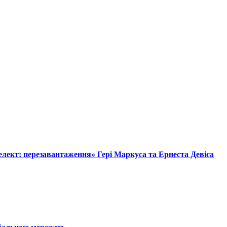
лект: перезавантаження» Гері Маркуса та Ернеста Девіса