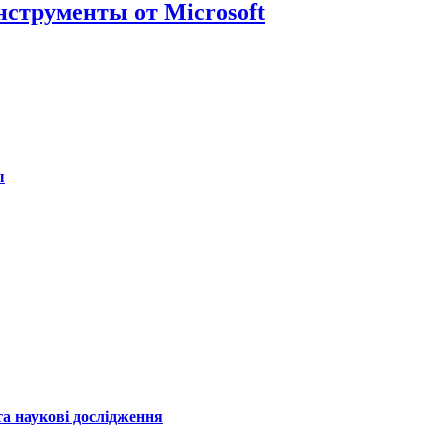
нструменты от Microsoft
ы
а наукові дослідження