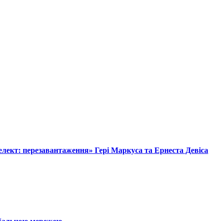
лект: перезавантаження» Гері Маркуса та Ернеста Девіса