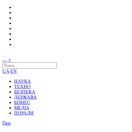
×
UA
EN
НАУКА
ТЕХНО
БЕЗПЕКА
ДЕРЖАВА
БІЗНЕС
МЕДІА
ПОРАДИ
Ґіки