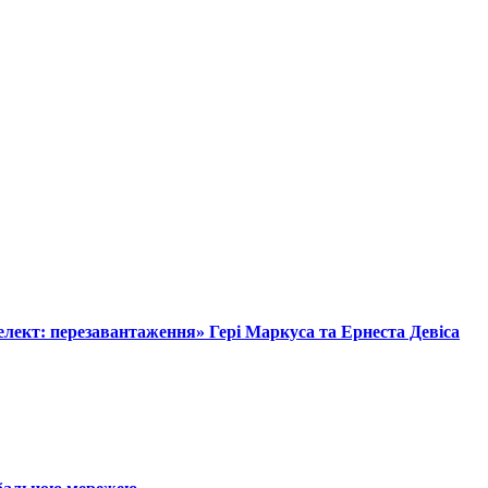
лект: перезавантаження» Гері Маркуса та Ернеста Девіса