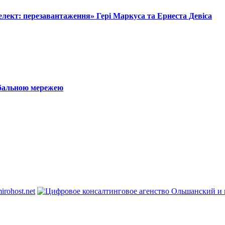
лект: перезавантаження» Гері Маркуса та Ернеста Девіса
обальною мережею