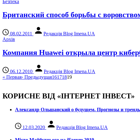
Безпека
Британский способ борьбы с воровство
08.02.2011
Редакція Blog Imena.UA
Архів
Компания Huawei открыла центр кибер
06.12.2010
Редакція Blog Imena.UA
«
Первая
‹
Предыдущая
16
17
18
19
КОРИСНЕ ВІД «ІНТЕРНЕТ ІНВЕСТ»
Александр Ольшанский о будущем. Прогнозы и тренд
12.03.2020
Редакція Blog Imena.UA
Місто Майбутнього на iForum 2019