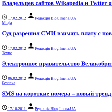
Владельцев сайтов Wikapedia и Twtter 
17.02.2012
Редакція Blog Imena.UA
Медіа
Суд разрешил СМИ взимать плату с нов
17.02.2012
Редакція Blog Imena.UA
Техно
Электронное правительство Великобрит
06.02.2012
Редакція Blog Imena.UA
Безпека
SMS на короткие номера – новый трен
17.10.2011
Редакція Blog Imena.UA