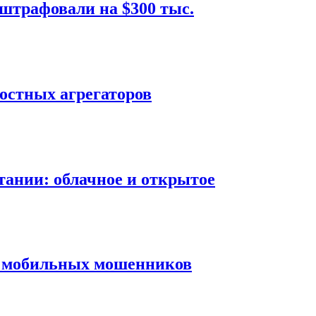
оштрафовали на $300 тыс.
остных агрегаторов
ании: облачное и открытое
д мобильных мошенников