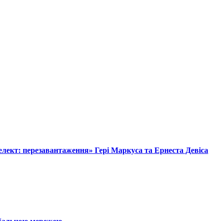
лект: перезавантаження» Гері Маркуса та Ернеста Девіса