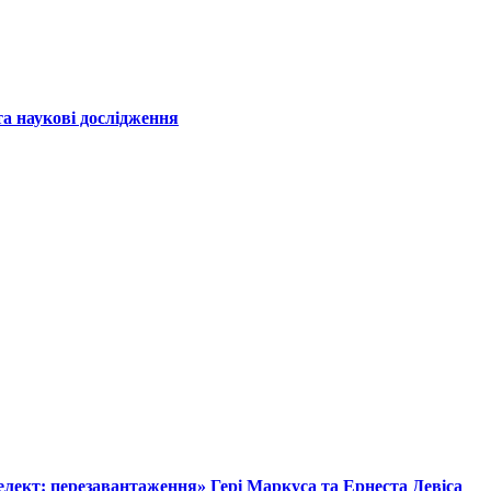
а наукові дослідження
лект: перезавантаження» Гері Маркуса та Ернеста Девіса