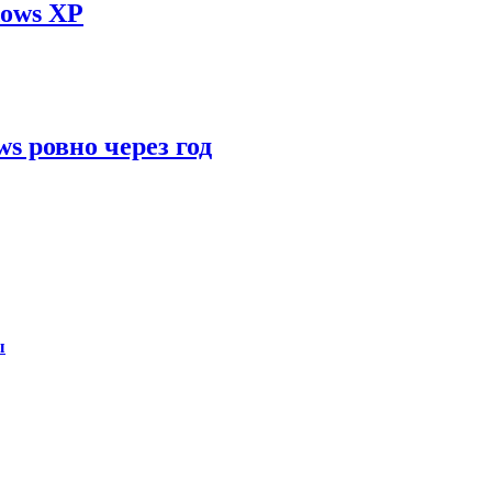
dows XP
 ровно через год
ы