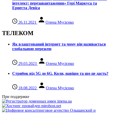
інтелект: перезавантаження» Гері Маркуса та
Ернеста Девіса
26.11.2021
Олена Мусієнко
ТЕЛЕКОМ
Як влаштований інтернет та чому він називається
глобальною мережею
29.03.2023
Олена Мусієнко
Стрибок від 5G до 6G. Коли, навіщо та що це даcть?
18.08.2022
Олена Мусієнко
При поддержке