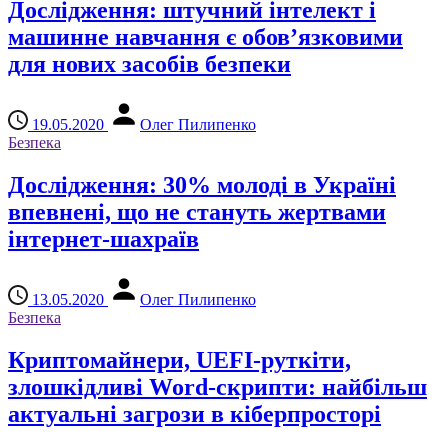
Дослідження: штучний інтелект і
машинне навчання є обов’язковими
для нових засобів безпеки
19.05.2020
Олег Пилипенко
Безпека
Дослідження: 30% молоді в Україні
впевнені, що не стануть жертвами
інтернет-шахраїв
13.05.2020
Олег Пилипенко
Безпека
Криптомайнери, UEFI-руткіти,
злошкідливі Word-скрипти: найбільш
актуальні загрози в кіберпросторі