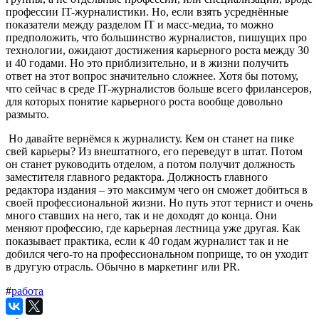
профессии IT-журналистики. Но, если взять усреднённые
показатели между разделом IT и масс-медиа, то можно
предположить, что большинство журналистов, пишущих про
технологии, ожидают достижения карьерного роста между 30
и 40 годами. Но это приблизительно, и в жизни получить
ответ на этот вопрос значительно сложнее. Хотя бы потому,
что сейчас в среде IT-журналистов больше всего фрилансеров,
для которых понятие карьерного роста вообще довольно
размыто.
Но давайте вернёмся к журналисту. Кем он станет на пике
свей карьеры? Из внештатного, его переведут в штат. Потом
он станет руководить отделом, а потом получит должность
заместителя главного редактора. Должность главного
редактора издания – это максимум чего он сможет добиться в
своей профессиональной жизни. Но путь этот тернист и очень
много ставших на него, так и не доходят до конца. Они
меняют профессию, где карьерная лестница уже другая. Как
показывает практика, если к 40 годам журналист так и не
добился чего-то на профессиональном поприще, то он уходит
в другую отрасль. Обычно в маркетинг или PR.
#
работа