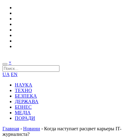
×
UA
EN
НАУКА
ТЕХНО
БЕЗПЕКА
ДЕРЖАВА
БІЗНЕС
МЕДІА
ПОРАДИ
Главная
›
Новини
›
Когда наступает расцвет карьеры IT-
журналиста?