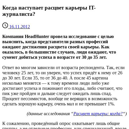
Когда наступает расцвет карьеры IT-
журналиста?
16.11.2012
Компания HeadHunter провела исследование с целью
выяснить, когда представители разных профессий
ожидают достижения расцвета своей карьеры. Как
оказалось, в большинстве случаев, люди ожидают, что
сумеют добиться успеха в возрасте от 30 до 35 лет.
Ответ во многом зависели от возраста респондента. Так, если
человеку 25 лет, то он уверен, что успех придёт к нему от 26
до 30 лет. Если 35, то от 36 до 40. А после 45 картина
несколько меняется — к тому времени люди либо уже
достигают успеха и пожинают его плоды, либо считают, что
пик уже пройден и дальше следует ожидать лишь спад.
Процент пессимистов, вообще не верящих в возможность
сделать хорошую карьеру, очень мал и не превышает 1%.
(данные исследования “
Расцвет карьеры: когда?
“)
К сожалению, проведённый опрос охватывает лишь общие
группы, а не отдельные профессии, или специализаций, вроде