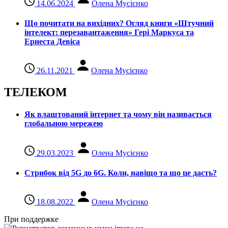
14.06.2024
Олена Мусієнко
Що почитати на вихідних? Огляд книги «Штучний
інтелект: перезавантаження» Гері Маркуса та
Ернеста Девіса
26.11.2021
Олена Мусієнко
ТЕЛЕКОМ
Як влаштований інтернет та чому він називається
глобальною мережею
29.03.2023
Олена Мусієнко
Стрибок від 5G до 6G. Коли, навіщо та що це даcть?
18.08.2022
Олена Мусієнко
При поддержке