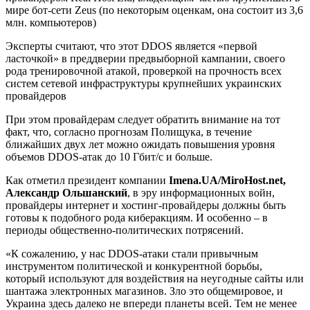
мире бот-сети Zeus (по некоторым оценкам, она состоит из 3,6
млн. компьютеров)
Эксперты считают, что этот DDOS является «первой
ласточкой» в преддверии предвыборной кампании, своего
рода тренировочной атакой, проверкой на прочность всех
систем сетевой инфраструктуры крупнейших украинских
провайдеров
При этом провайдерам следует обратить внимание на тот
факт, что, согласно прогнозам Полищука, в течение
ближайших двух лет можно ожидать повышения уровня
объемов DDOS-атак до 10 Гбит/с и больше.
Как отметил президент компании
Imena.UA/MiroHost.net,
Александр Ольшанский
, в эру информационных войн,
провайдеры интернет и хостинг-провайдеры должны быть
готовы к подобного рода киберакциям. И особенно – в
периоды общественно-политических потрясений.
«К сожалению, у нас DDOS-атаки стали привычным
инструментом политической и конкурентной борьбы,
который используют для воздействия на неугодные сайты или
шантажа электронных магазинов. Зло это общемировое, и
Украина здесь далеко не впереди планеты всей. Тем не менее