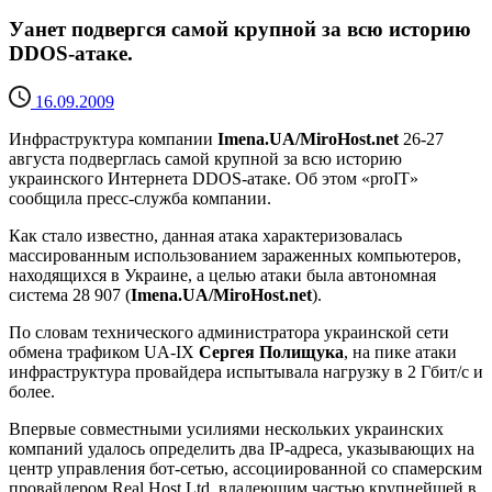
Уанет подвергся самой крупной за всю историю
DDOS-атаке.
16.09.2009
Инфраструктура компании
Imena.UA/MiroHost.net
26-27
августа подверглась самой крупной за всю историю
украинского Интернета DDOS-атаке. Об этом «proIT»
сообщила пресс-служба компании.
Как стало известно, данная атака характеризовалась
массированным использованием зараженных компьютеров,
находящихся в Украине, а целью атаки была автономная
система 28 907 (
Imena.UA/MiroHost.net
).
По словам технического администратора украинской сети
обмена трафиком UA-IX
Сергея Полищука
, на пике атаки
инфраструктура провайдера испытывала нагрузку в 2 Гбит/с и
более.
Впервые совместными усилиями нескольких украинских
компаний удалось определить два IP-адреса, указывающих на
центр управления бот-сетью, ассоциированной со спамерским
провайдером Real Host Ltd, владеющим частью крупнейшей в