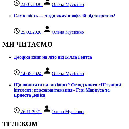
23.01.2026
Олена Мусієнко
Самотність — люди яких професій під загрозою?
25.02.2020
Олена Мусієнко
МИ ЧИТАЄМО
Добірка книг на літо від Білла Гейтса
14.06.2024
Олена Мусієнко
Що почитати на вихідних? Огляд книги «Штучний
інтелект: перезавантаження» Гері Маркуса та
Ернеста Девіса
26.11.2021
Олена Мусієнко
ТЕЛЕКОМ