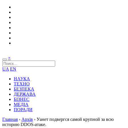
×
UA
EN
НАУКА
ТЕХНО
БЕЗПЕКА
ДЕРЖАВА
БІЗНЕС
МЕДІА
ПОРАДИ
Главная
›
Архів
›
Уанет подвергся самой крупной за всю
историю DDOS-атаке.