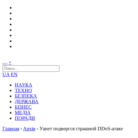
×
UA
EN
НАУКА
ТЕХНО
БЕЗПЕКА
ДЕРЖАВА
БІЗНЕС
МЕДІА
ПОРАДИ
Главная
›
Архів
›
Уанет подвергся страшной DDoS-атаке