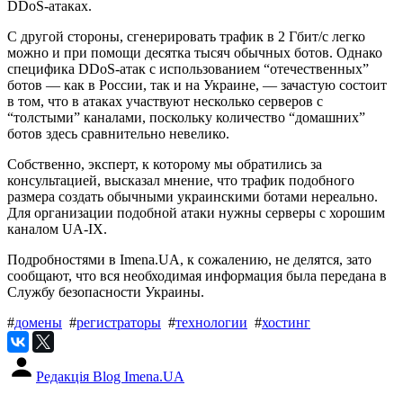
DDoS-атаках.
С другой стороны, сгенерировать трафик в 2 Гбит/с легко
можно и при помощи десятка тысяч обычных ботов. Однако
специфика DDoS-атак с использованием “отечественных”
ботов — как в России, так и на Украине, — зачастую состоит
в том, что в атаках участвуют несколько серверов с
“толстыми” каналами, поскольку количество “домашних”
ботов здесь сравнительно невелико.
Собственно, эксперт, к которому мы обратились за
консультацией, высказал мнение, что трафик подобного
размера создать обычными украинскими ботами нереально.
Для организации подобной атаки нужны серверы с хорошим
каналом UA-IX.
Подробностями в Imena.UA, к сожалению, не делятся, зато
сообщают, что вся необходимая информация была передана в
Службу безопасности Украины.
#
домены
#
регистраторы
#
технологии
#
хостинг
Редакція Blog Imena.UA