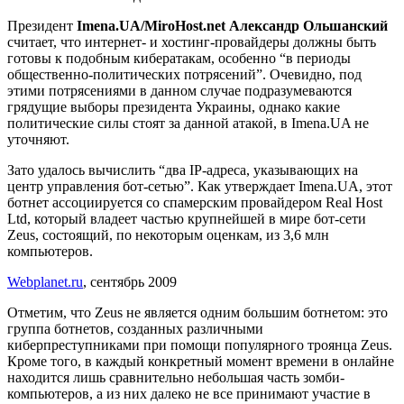
Президент
Imena.UA/MiroHost.net Александр Ольшанский
считает, что интернет- и хостинг-провайдеры должны быть
готовы к подобным кибератакам, особенно “в периоды
общественно-политических потрясений”. Очевидно, под
этими потрясениями в данном случае подразумеваются
грядущие выборы президента Украины, однако какие
политические силы стоят за данной атакой, в Imena.UA не
уточняют.
Зато удалось вычислить “два IP-адреса, указывающих на
центр управления бот-сетью”. Как утверждает Imena.UA, этот
ботнет ассоциируется со спамерским провайдером Real Host
Ltd, который владеет частью крупнейшей в мире бот-сети
Zeus, состоящий, по некоторым оценкам, из 3,6 млн
компьютеров.
Webplanet.ru
, сентябрь 2009
Отметим, что Zeus не является одним большим ботнетом: это
группа ботнетов, созданных различными
киберпреступниками при помощи популярного троянца Zeus.
Кроме того, в каждый конкретный момент времени в онлайне
находится лишь сравнительно небольшая часть зомби-
компьютеров, а из них далеко не все принимают участие в