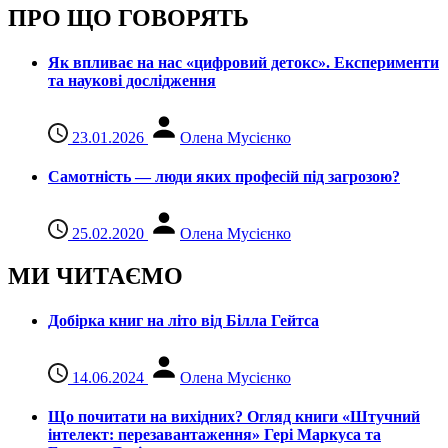
ПРО ЩО ГОВОРЯТЬ
Як впливає на нас «цифровий детокс». Експерименти
та наукові дослідження
23.01.2026
Олена Мусієнко
Самотність — люди яких професій під загрозою?
25.02.2020
Олена Мусієнко
МИ ЧИТАЄМО
Добірка книг на літо від Білла Гейтса
14.06.2024
Олена Мусієнко
Що почитати на вихідних? Огляд книги «Штучний
інтелект: перезавантаження» Гері Маркуса та