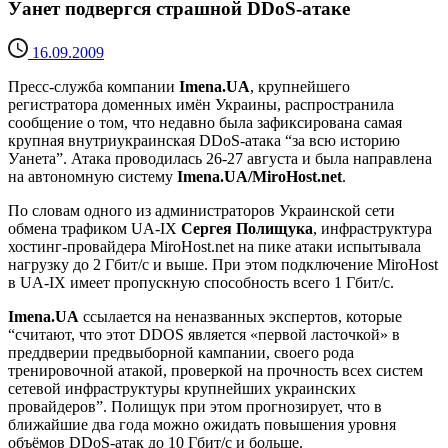
Уанет подвергся страшной DDoS-атаке
16.09.2009
Пресс-служба компании
Imena.UA
, крупнейшего
регистратора доменных имён Украины, распространила
сообщение о том, что недавно была зафиксирована самая
крупная внутриукраинская DDoS-атака “за всю историю
Уанета”. Атака проводилась 26-27 августа и была направлена
на автономную систему
Imena.UA/MiroHost.net
.
По словам одного из администраторов Украинской сети
обмена трафиком UA-IX
Сергея Полищука
, инфраструктура
хостинг-провайдера MiroHost.net на пике атаки испытывала
нагрузку до 2 Гбит/с и выше. При этом подключение MiroHost
в UA-IX имеет пропускную способность всего 1 Гбит/с.
Imena.UA
ссылается на неназванных экспертов, которые
“считают, что этот DDOS является «первой ласточкой» в
преддверии предвыборной кампании, своего рода
тренировочной атакой, проверкой на прочность всех систем
сетевой инфраструктуры крупнейших украинских
провайдеров”. Полищук при этом прогнозирует, что в
ближайшие два года можно ожидать повышения уровня
объёмов DDoS-атак до 10 Гбит/с и больше.