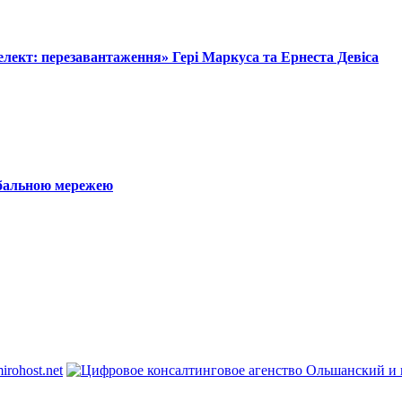
лект: перезавантаження» Гері Маркуса та Ернеста Девіса
обальною мережею