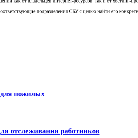
ений как от владельцев интернет-ресурсов, так и от хостинг-пр
тветствующие подразделения СБУ с целью найти его конкретны
й для пожилых
для отслеживания работников