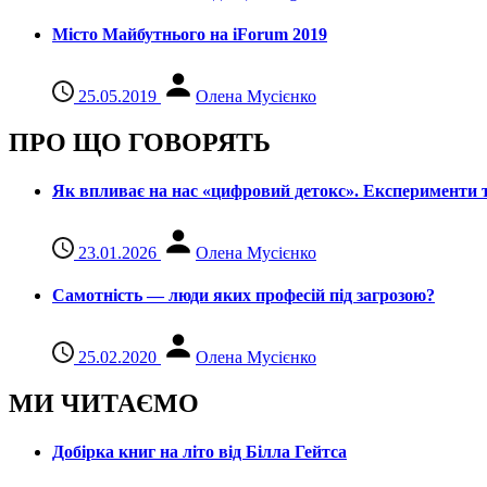
Місто Майбутнього на iForum 2019
25.05.2019
Олена Мусієнко
ПРО ЩО ГОВОРЯТЬ
Як впливає на нас «цифровий детокс». Експерименти т
23.01.2026
Олена Мусієнко
Самотність — люди яких професій під загрозою?
25.02.2020
Олена Мусієнко
МИ ЧИТАЄМО
Добірка книг на літо від Білла Гейтса