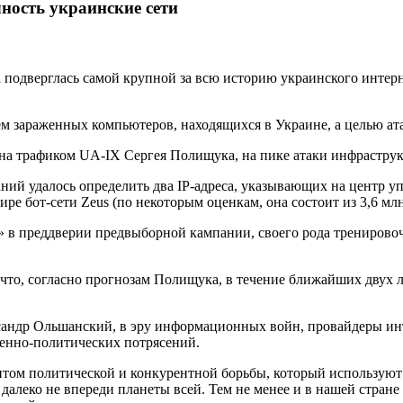
ность украинские сети
а подверглась самой крупной за всю историю украинского интер
 зараженных компьютеров, находящихся в Украине, а целью атак
на трафиком UA-IX Сергея Полищука, на пике атаки инфраструкт
й удалось определить два IP-адреса, указывающих на центр уп
ре бот-сети Zeus (по некоторым оценкам, она состоит из 3,6 мл
» в преддверии предвыборной кампании, своего рода тренировочн
, что, согласно прогнозам Полищука, в течение ближайших дву
ксандр Ольшанский, в эру информационных войн, провайдеры ин
венно-политических потрясений.
ом политической и конкурентной борьбы, который используют 
 далеко не впереди планеты всей. Тем не менее и в нашей стран