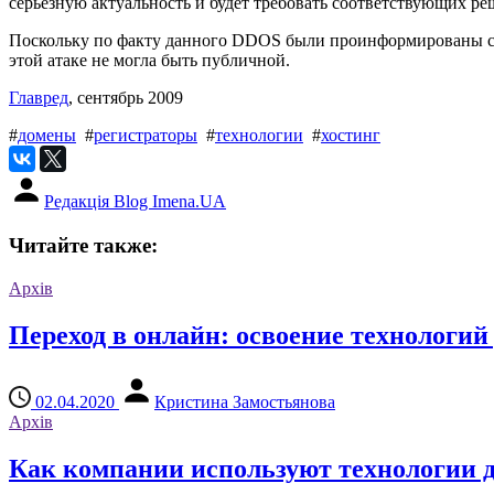
серьезную актуальность и будет требовать соответствующих реш
Поскольку по факту данного DDOS были проинформированы соо
этой атаке не могла быть публичной.
Главред
, сентябрь 2009
#
домены
#
регистраторы
#
технологии
#
хостинг
Редакція Blog Imena.UA
Читайте также:
Архів
Переход в онлайн: освоение технологи
02.04.2020
Кристина Замостьянова
Архів
Как компании используют технологии 