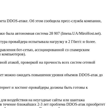
нета DDOS-атаке. Об этом сообщила пресс-служба компании,
и была автономная система 28 907 (Imena.UA/MiroHost.net).
ура провайдера испытывала нагрузку в 2 Гбит/с и более.
равления бот-сетью, ассоциированной со спамерским
н компьютеров).
ой атакой, проверкой на прочность всех систем сетевой
х лет можно ожидать повышения уровня объемов DDOS-атак до
тернет и хостинг-провайдеры должны быть готовы к
для воздействия на неугодные сайты или шантажа
е в течение ближайших 2-3 лет проблема DDOS-атак приобретет