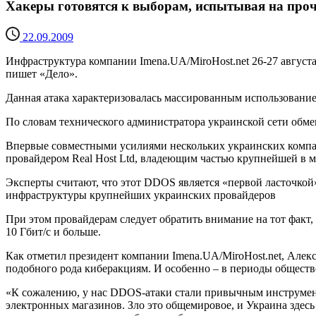
Хакеры готовятся к выборам, испытывая на проч
22.09.2009
Инфраструктура компании Imena.UA/MiroHost.net 26-27 август
пишет «Дело».
Данная атака характеризовалась массированным использованием
По словам технического администратора украинской сети обме
Впервые совместными усилиями нескольких украинских компани
провайдером Real Host Ltd, владеющим частью крупнейшей в ми
Эксперты считают, что этот DDOS является «первой ласточкой
инфраструктуры крупнейших украинских провайдеров
При этом провайдерам следует обратить внимание на тот факт
10 Гбит/с и больше.
Как отметил президент компании Imena.UA/MiroHost.net, Але
подобного рода киберакциям. И особенно – в периоды общест
«К сожалению, у нас DDOS-атаки стали привычным инструмент
электронных магазинов. Зло это общемировое, и Украина здесь