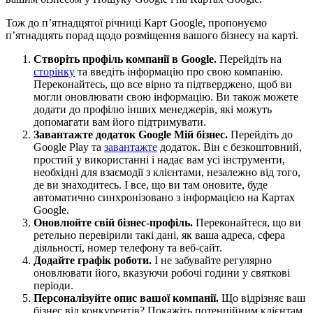
Тож до п’ятнадцятої річниці Карт Google, пропонуємо
п’ятнадцять порад щодо розміщення вашого бізнесу на карті.
Створіть профіль компанії в Google.
Перейдіть на
сторінку
та введіть інформацію про свою компанію.
Переконайтесь, що все вірно та підтверджено, щоб ви
могли оновлювати свою інформацію. Ви також можете
додати до профілю інших менеджерів, які можуть
допомагати вам його підтримувати.
Завантажте додаток Google Мій бізнес.
Перейдіть до
Google Play та
завантажте
додаток. Він є безкоштовний,
простий у використанні і надає вам усі інструменти,
необхідні для взаємодії з клієнтами, незалежно від того,
де ви знаходитесь. І все, що ви там оновите, буде
автоматично синхронізовано з інформацією на Картах
Google.
Оновлюйте свій бізнес-профіль.
Переконайтеся, що ви
ретельно перевірили такі дані, як ваша адреса, сфера
діяльності, номер телефону та веб-сайт.
Додайте графік роботи.
І не забувайте регулярно
оновлювати його, вказуючи робочі години у святкові
періоди.
Персоналізуйте опис вашої компанії.
Що відрізняє ваш
бізнес від конкурентів? Покажіть потенційним клієнтам