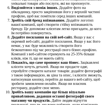
унікальні товари або послуги, які ви пропонуєте.
Виділяйтеся з поміж інших.
Додайте фото на
обкладинку, просто закріпивши його у верхній частині
профілю, щоб вас помітили серед інших компаній.
Зробіть свій бренд впізнаваним.
Додайте логотип
вашої компанії, щоб створити стійку впізнаваність
бренду. Це допоможе клієнтам легко пригадати, до кого
їм потрібно повернутись.
Додайте посилання на свій веб-сайт.
Якщо у вас є
окремий веб-сайт, додайте посилання. Якщо у вас його
немає, у вас буде можливість створити його
безкоштовно під час реєстрації свого бізнес-профілю.
Компанії з веб-сайтом отримують на 25-35% більше
кліків, ніж ті, що не мають сайту.
Покажіть, що саме пропонує ваш бізнес.
Зацікавлені
клієнти хочуть деталей. Якщо ви продаєте одяг,
спробуйте створити каталог товарів: додайте фотографії
з такою інформацією, як ціна та опис, і клієнти зможуть,
натиснувши кнопку, перейти до вашого веб-сайту, щоб
зробити замовлення онлайн. Якщо ви власник
ресторану, додайте своє меню.
Зробіть вашу компанію ще більш візуально
привабливою, додавши останні фотографії свого
магазину чи продуктів.
Дайте людям відчуття
реальності, про те, що вони побачать, коли відвідують