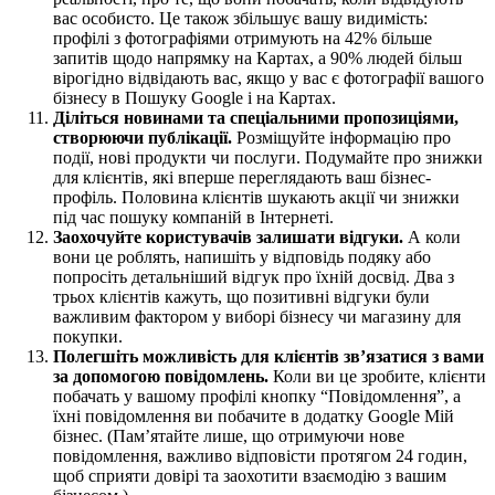
вас особисто. Це також збільшує вашу видимість:
профілі з фотографіями отримують на 42% більше
запитів щодо напрямку на Картах, а 90% людей більш
вірогідно відвідають вас, якщо у вас є фотографії вашого
бізнесу в Пошуку Google і на Картах.
Діліться новинами та спеціальними пропозиціями,
створюючи публікації.
Розміщуйте інформацію про
події, нові продукти чи послуги. Подумайте про знижки
для клієнтів, які вперше переглядають ваш бізнес-
профіль. Половина клієнтів шукають акції чи знижки
під час пошуку компаній в Інтернеті.
Заохочуйте користувачів залишати відгуки.
А коли
вони це роблять, напишіть у відповідь подяку або
попросіть детальніший відгук про їхній досвід. Два з
трьох клієнтів кажуть, що позитивні відгуки були
важливим фактором у виборі бізнесу чи магазину для
покупки.
Полегшіть можливість для клієнтів зв’язатися з вами
за допомогою повідомлень.
Коли ви це зробите, клієнти
побачать у вашому профілі кнопку “Повідомлення”, а
їхні повідомлення ви побачите в додатку Google Мій
бізнес. (Пам’ятайте лише, що отримуючи нове
повідомлення, важливо відповісти протягом 24 годин,
щоб сприяти довірі та заохотити взаємодію з вашим