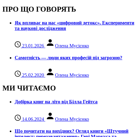
ПРО ЩО ГОВОРЯТЬ
Як впливає на нас «цифровий детокс». Експерименти
та наукові дослідження
23.01.2026
Олена Мусієнко
Самотність — люди яких професій під загрозою?
25.02.2020
Олена Мусієнко
МИ ЧИТАЄМО
Добірка книг на літо від Білла Гейтса
14.06.2024
Олена Мусієнко
Що почитати на вихідних? Огляд книги «Штучний
інтелект: перезавантаження» Гері Маркуса та