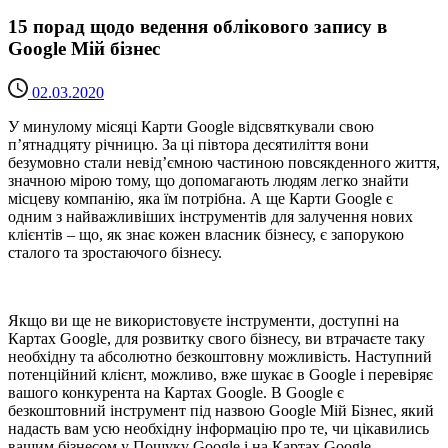
15 порад щодо ведення облікового запису в
Google Мій бізнес
02.03.2020
У минулому місяці Карти Google відсвяткували свою
п’ятнадцяту річницю. За ці півтора десятиліття вони
безумовно стали невід’ємною частиною повсякденного життя,
значною мірою тому, що допомагають людям легко знайти
місцеву компанію, яка їм потрібна. А ще Карти Google є
одним з найважливіших інструментів для залучення нових
клієнтів – що, як знає кожен власник бізнесу, є запорукою
сталого та зростаючого бізнесу.
Якщо ви ще не використовуєте інструменти, доступні на
Картах Google, для розвитку свого бізнесу, ви втрачаєте таку
необхідну та абсолютно безкоштовну можливість. Наступний
потенційний клієнт, можливо, вже шукає в Google і перевіряє
вашого конкурента на Картах Google. В Google є
безкоштовний інструмент під назвою Google Мій Бізнес, який
надасть вам усю необхідну інформацію про те, чи цікавились
вашим бізнесом у Пошуку Google і на Картах Google.