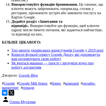
бізнесом.)
Використовуйте функцію бронювання.
Це означає, що
клієнти можуть забронювати, наприклад, столик у
ресторані, призначити зустріч або замовити послугу на
Картах Google.
Додайте розділ «Запитання та
відповіді».
Використовуйте цю функцію, щоб клієнти
одразу могли бачити питання, які задаються найчастіше,
та відповіді на них.
БІЛЬШЕ ЦІКАВОГО:
Топ-запити українських користувачів Google у 2019 році
Корисні функції сервісу Google Диску, які допоможуть
вам оптимізувати свою роботу
Як вчаться машини — просте і зрозуміле відео про
роботу алгоритмів
Джерело:
Google Blog
#
Google
#
Google Мій бізнес
#
бізнес
#
компанії
#
онлайн-
маркетинг
#
поради
Олена Мусієнко