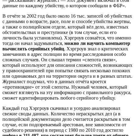
— рассказывает журналист — этот документ включал в себя
данные по каждому убийству, о котором сообщали в ФБР».
В отчёте за 2002 год было около 16 тыс. записей об убийствах
с данными о возрасте, расе, поле и способе убийства жертвы,
а также о полицейском отделе, который вёл дело, известных
обстоятельствах и преступнике (в том случае, если его
личность была установлена). Хэргроув сознаётся, что именно
тогда он начал задумываться,
можно ли научить компьютер
вычислять серийных убийц
. Хэргроув знал о критических
замечаниях в адрес полиции во время расследования особо
сложных случаев. Он слышал термин «слепота связи»,
который используют для описания сложностей, возникающих
у правоохранителей при попытке связать несколько похожих
или одинаковых дел на территории округа и в разных штатах.
Журналист подумал, что в данных отчёта кроется
«противоядие» от этой слепоты. Нужный человек, который
сможет взглянуть на эту информацию с правильного ракурса,
сможет идентифицировать любого серийного убийцу.
Каждый год Хэргроув скачивал и усердно анализировал
свежие своды данных. Количество нераскрытых дел (а в
полицейской документации дело считается раскрытым в том
случае, если подозреваемый арестован, вне зависимости от
судебного решения) в период с 1980 по 2010 год достигло
цифры в 211 487, что составляет больше трети от общего