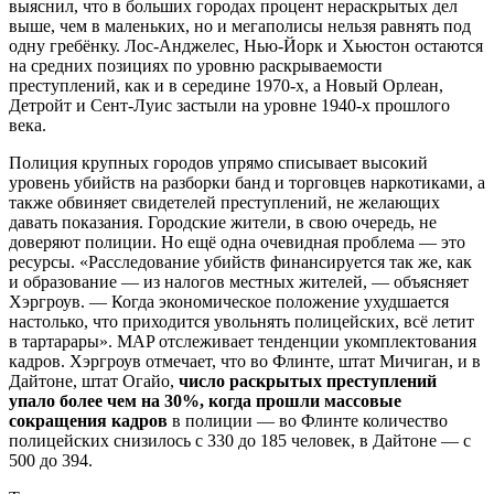
выяснил, что в больших городах процент нераскрытых дел
выше, чем в маленьких, но и мегаполисы нельзя равнять под
одну гребёнку. Лос-Анджелес, Нью-Йорк и Хьюстон остаются
на средних позициях по уровню раскрываемости
преступлений, как и в середине 1970-х, а Новый Орлеан,
Детройт и Сент-Луис застыли на уровне 1940-х прошлого
века.
Полиция крупных городов упрямо списывает высокий
уровень убийств на разборки банд и торговцев наркотиками, а
также обвиняет свидетелей преступлений, не желающих
давать показания. Городские жители, в свою очередь, не
доверяют полиции. Но ещё одна очевидная проблема — это
ресурсы. «Расследование убийств финансируется так же, как
и образование — из налогов местных жителей, — объясняет
Хэргроув. — Когда экономическое положение ухудшается
настолько, что приходится увольнять полицейских, всё летит
в тартарары». MAP отслеживает тенденции укомплектования
кадров. Хэргроув отмечает, что во Флинте, штат Мичиган, и в
Дайтоне, штат Огайо,
число раскрытых преступлений
упало более чем на 30%, когда прошли массовые
сокращения кадров
в полиции — во Флинте количество
полицейских снизилось с 330 до 185 человек, в Дайтоне — с
500 до 394.