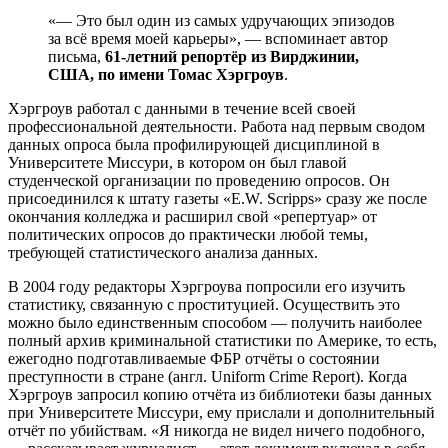
«— Это был один из самых удручающих эпизодов
за всё время моей карьеры», — вспоминает автор
письма,
61-летний репортёр из Вирджинии,
США, по имени Томас Хэргроув
.
Хэргроув работал с данными в течение всей своей
профессиональной деятельности. Работа над первым сводом
данных опроса была профилирующей дисциплиной в
Университете Миссури, в котором он был главой
студенческой организации по проведению опросов. Он
присоединился к штату газеты «E.W. Scripps» сразу же после
окончания колледжа и расширил свой «репертуар» от
политических опросов до практически любой темы,
требующей статистического анализа данных.
В 2004 году редакторы Хэргроува попросили его изучить
статистику, связанную с проституцией. Осуществить это
можно было единственным способом — получить наиболее
полный архив криминальной статистики по Америке, то есть,
ежегодно подготавливаемые ФБР отчёты о состоянии
преступности в стране (англ. Uniform Crime Report). Когда
Хэргроув запросил копию отчёта из библиотеки базы данных
при Университете Миссури, ему прислали и дополнительный
отчёт по убийствам. «Я никогда не видел ничего подобного,