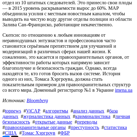
отдел из 10 штатных следователей. Это принесло свои плоды
— в 2015 уровень раскрываемости вырос до 60%. MAP
объединила усилия с местным новостным каналом, чтобы
выводить на чистую воду другие отделы полиции из области
Залива Сан-Франциско, работающие некачественно.
Скепсис по отношению к любым инновациям от
неравнодушных энтузиастов и профессионалов часто
становится серьёзным препятствием для улучшений и
модернизаций в различных сферах нашей жизни. К
сожалению, это касается и правоохранительных органов, от
эффективности работы которых напрямую зависит
благополучие и безопасность граждан. Однако, всегда
находятся те, кто готов бросить вызов системе. История
одного из них, Томаса Хэргроува, должна стать
показательным примером для правоохранительных структур
со всего мира. Доменный регистратор №1 в Украине
imena.ua
Источник:
Bloomberg
#
topnews
#
ViCAP
#
алгоритмы
#
анализ данных
#
база
данных
#
журналистика данных
#
криминалистика
#
личная
безопасность
#
открытые данные
#
переводы
#
правоохранительные органы
#
преступность
#
статистика
#
США
#
Томас Хэргроув
#
ФБР