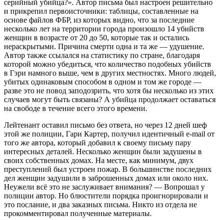
серийный убийца?». Автор письма был настроен решительно
и прикрепил первоисточники: таблицы, составленные на
основе файлов ФБР, из которых видно, что за последние
несколько лет на территории города произошло 14 убийств
женщин в возрасте от 20 до 50, которые так и остались
нераскрытыми. Причина смерти одна и та же — удушение.
Автор также ссылался на статистику по стране, благодаря
которой можно убедиться, что количество подобных убийств
в Гэри намного выше, чем в других местностях. Много людей,
убитых одинаковым способом в одном и том же городе —
разве это не повод заподозрить, что хотя бы несколько из этих
случаев могут быть связаны? А убийца продолжает оставаться
на свободе в течение всего этого времени.
Лейтенант оставил письмо без ответа, но через 12 дней шеф
этой же полиции, Гари Картер, получил идентичный e-mail от
того же автора, который добавил к своему письму пару
интересных деталей. Несколько женщин были задушены в
своих собственных домах. На месте, как минимум, двух
преступлений был устроен пожар. В большинстве последних
дел женщин задушили в заброшенных домах или около них.
Неужели всё это не заслуживает внимания? — Вопрошал у
полиции автор. Но блюстители порядка проигнорировали и
это послание, и два заказных письма. Никто из отдела не
прокомментировал полученные материалы.