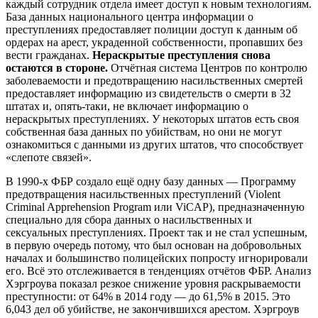
каждый сотрудник отдела имеет доступ к новым технологиям.
База данных национального центра информации о
преступлениях предоставляет полиции доступ к данным об
ордерах на арест, украденной собственности, пропавших без
вести гражданах.
Нераскрытые преступления снова
остаются в стороне.
Отчётная система Центров по контролю
заболеваемости и предотвращению насильственных смертей
предоставляет информацию из свидетельств о смерти в 32
штатах и, опять-таки, не включает информацию о
нераскрытых преступлениях. У некоторых штатов есть своя
собственная база данных по убийствам, но они не могут
ознакомиться с данными из других штатов, что способствует
«слепоте связей».
В 1990-х ФБР создало ещё одну базу данных — Программу
предотвращения насильственных преступлений (Violent
Criminal Apprehension Program или ViCAP), предназначенную
специально для сбора данных о насильственных и
сексуальных преступлениях. Проект так и не стал успешным,
в первую очередь потому, что был основан на добровольных
началах и большинство полицейских попросту игнорировали
его. Всё это отслеживается в тенденциях отчётов ФБР. Анализ
Хэргроува показал резкое снижение уровня раскрываемости
преступности: от 64% в 2014 году — до 61,5% в 2015. Это
6,043 дел об убийстве, не закончившихся арестом. Хэргроув