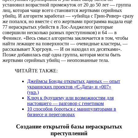
установил возрастной промежуток от 20 до 50 лет — группа
лиц, которая чаще всего становится жертвами серийных
убийц. И алгоритм заработал — «убийца с Грин-Ривер» сразу
же попался, но вместе с его жертвами программа выдала ещё
77 нераскрытых убийств в Лос-Анджелесе (которые
совершили несколько разных преступников) и 64 — в
Фениксе. «Весь смысл алгоритма заключается в том, чтобы
найти лежащее на поверхности — очевидные кластеры, —
рассказывает Хэргроув. — И он находил их десятками».
Позже добавилась ещё одна группа, которая могла быть
жертвами серийных убийц — неопознанные тела.
ЧИТАЙТЕ ТАКЖЕ:
Джеймсы Бонды открытых данных — опыт
украинских проектов «Є-Дата» и «007»
(укр.)
Ключ к будущему или возможностям для
настоящего — разговор с генетиком
10 способов бороться с манипуляторами в
бизнесе и переговорах
Создание открытой базы нераскрытых
преступлений