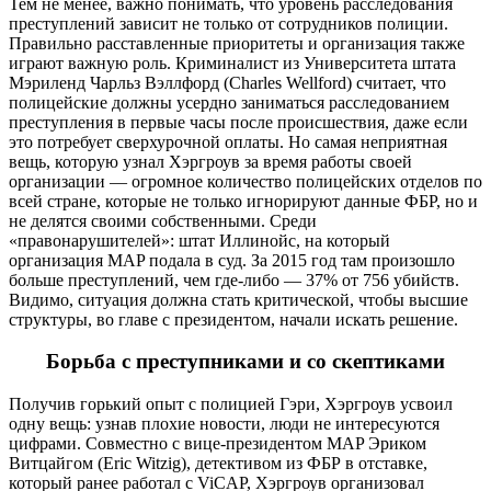
Тем не менее, важно понимать, что уровень расследования
преступлений зависит не только от сотрудников полиции.
Правильно расставленные приоритеты и организация также
играют важную роль. Криминалист из Университета штата
Мэриленд Чарльз Вэллфорд (Charles Wellford) считает, что
полицейские должны усердно заниматься расследованием
преступления в первые часы после происшествия, даже если
это потребует сверхурочной оплаты. Но самая неприятная
вещь, которую узнал Хэргроув за время работы своей
организации — огромное количество полицейских отделов по
всей стране, которые не только игнорируют данные ФБР, но и
не делятся своими собственными. Среди
«правонарушителей»: штат Иллинойс, на который
организация MAP подала в суд. За 2015 год там произошло
больше преступлений, чем где-либо — 37% от 756 убийств.
Видимо, ситуация должна стать критической, чтобы высшие
структуры, во главе с президентом, начали искать решение.
Борьба с преступниками и со скептиками
Получив горький опыт с полицией Гэри, Хэргроув усвоил
одну вещь: узнав плохие новости, люди не интересуются
цифрами. Совместно с вице-президентом MAP Эриком
Витцайгом (Eric Witzig), детективом из ФБР в отставке,
который ранее работал с ViCAP, Хэргроув организовал