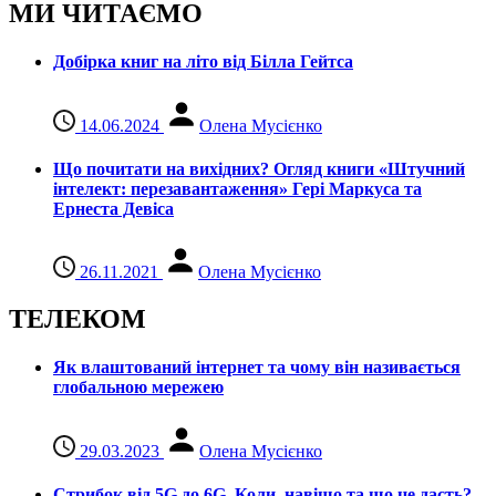
МИ ЧИТАЄМО
Добірка книг на літо від Білла Гейтса
14.06.2024
Олена Мусієнко
Що почитати на вихідних? Огляд книги «Штучний
інтелект: перезавантаження» Гері Маркуса та
Ернеста Девіса
26.11.2021
Олена Мусієнко
ТЕЛЕКОМ
Як влаштований інтернет та чому він називається
глобальною мережею
29.03.2023
Олена Мусієнко
Стрибок від 5G до 6G. Коли, навіщо та що це даcть?