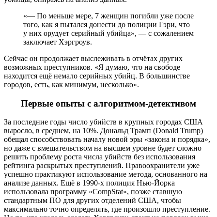
«— По меньше мере, 7 женщин погибли уже после
того, как я пытался донести до полиции Гэри, что
у них орудует серийный убийца», — с сожалением
заключает Хэргроув.
Сейчас он продолжает выслеживать в отчётах других
возможных преступников. «Я думаю, что на свободе
находится ещё немало серийных убийц. В большинстве
городов, есть, как минимум, несколько».
Первые опыты с алгоритмом-детективом
За последние годы число убийств в крупных городах США
выросло, в среднем, на 10%. Дональд Трамп (Donald Trump)
обещал способствовать началу новой эры «закона и порядка»,
но даже с вмешательством на высшем уровне будет сложно
решить проблему роста числа убийств без использования
рейтинга раскрытых преступлений. Правоохранители уже
успешно практикуют использование метода, основанного на
анализе данных. Ещё в 1990-х полиция Нью-Йорка
использовала программу «CompStat», позже ставшую
стандартным ПО для других отделений США, чтобы
максимально точно определять, где произошло преступление.