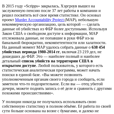
В 2015 году «Scripps» закрылась, Хэргроув вышел на
заслуженную пенсию после 37 лет работы в компании и
решил посвятить всё свое время статистике. Он основал
проект
Murder Accountability Project
(MAP), небольшую
некоммерческую организацию, цель которой — сделать
данные об убийствах из ФБР более доступными. Используя
Закон США о свободном доступе к информации, MAP
отслеживала данные, не попавшие в руки ФБР из-за
банальной бюрократии, некомпетентности или халатности.
На данный момент MAP удалось собрать данные о
638 454
убийствах периода 1980-2014 гг
, включая 23 219 дел, не
дошедших до ФБР. Это — наиболее полный и наиболее
детальный
список убийств на территории США в
открытом доступе
. Любой пользователь, у которого есть
статистическая аналитическая программа, может начать
поиски в единой базе. «Вы можете позвонить
уполномоченным органам своего города и сообщить, если
заметили что-то подозрительное. Если вы — отец убитой
дочери, можете поднять запись о её деле и сравнить с другими
похожими происшествиями».
У полиции никогда не получалось использовать свою
собственную статистику в полном объёме. Её работа по своей
сути больше основана на возне с бумагами, и далеко не