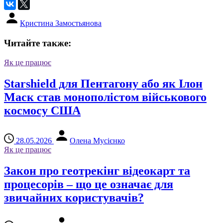
Кристина Замостьянова
Читайте также:
Як це працює
Starshield для Пентагону або як Ілон
Маск став монополістом військового
космосу США
28.05.2026
Олена Мусієнко
Як це працює
Закон про геотрекінг відеокарт та
процесорів – що це означає для
звичайних користувачів?