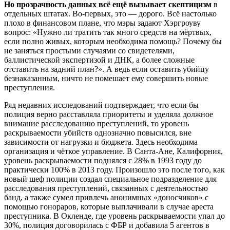
Но прозрачность данных всё ещё вызывает скептицизм
в
отдельных штатах. Во-первых, это — дорого. Всё настолько
плохо в финансовом плане, что мэры задают Хэргроуву
вопрос: «Нужно ли тратить так много средств на мёртвых,
если полно живых, которым необходима помощь? Почему бы
не заняться простыми случаями со свидетелями,
баллистической экспертизой и ДНК, а более сложные
отставить на задний план?». А ведь если оставить убийцу
безнаказанным, ничто не помешает ему совершить новые
преступления.
Ряд недавних исследований подтверждает, что если бы
полиция верно расставляла приоритеты и уделяла должное
внимание расследованию преступлений, то уровень
раскрываемости убийств однозначно повысился, вне
зависимости от нагрузки и бюджета. Здесь необходима
организация и чёткое управление. В Санта-Ане, Калифорния,
уровень раскрываемости поднялся с 28% в 1993 году до
практически 100% в 2013 году. Произошло это после того, как
новый шеф полиции создал специальное подразделение для
расследования преступлений, связанных с деятельностью
банд, а также сумел привлечь анонимных «доносчиков» с
помощью гонораров, которые выплачивали в случае ареста
преступника. В Окленде, где уровень раскрываемости упал до
30%, полиция договорилась с ФБР и добавила 5 агентов в