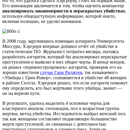
Но то, что удалось сделать Хэргроуву, стоит на порядок выше.
Его инновация заключается в том, чтобы научить компьютер
анализировать закономерности в нераскрытых убийствах
,
используя общедоступную информацию, которой никто,
включая полицию, не уделял внимания.
В 2008 году, заручившись помощью аспиранта Университета
Миссури, Хэргроув впервые добавил отчёт об убийстве в
статистическое ПО. Журналист потратил месяцы, пытаясь
разработать алгоритм, который бы анализировал нераскрытые
преступления и выявлял в них общие черты. В конце концов,
он решил «переконструировать» алгоритм, проверив его на
хорошо известном
случае Гари Риджуея
, так называемого
«Убийцы с Грин-Ривер», сознавшегося в убийстве 48 женщин
в районе Сиэтла. Хэргроув решил, что если алгоритм поможет
ему определить, кто был жертвами этого убийцы, значит —
он на верном пути.
В результате, удалось выделить 4 основные черты для
кластерного анализа: геолокация, пол и возрастная группа
жертвы, метод убийства. Исследователь выбрал женский пол,
так как женщины составляют подавляющее большинство
жертв преступлений, не связанных с деятельностью
преступных группировок и уличных банд. Затем он