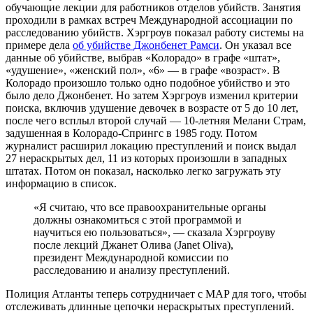
обучающие лекции для работников отделов убийств. Занятия
проходили в рамках встреч Международной ассоциации по
расследованию убийств. Хэргроув показал работу системы на
примере дела
об убийстве Джонбенет Рамси
. Он указал все
данные об убийстве, выбрав «Колорадо» в графе «штат»,
«удушение», «женский пол», «6» — в графе «возраст». В
Колорадо произошло только одно подобное убийство и это
было дело Джонбенет. Но затем Хэргроув изменил критерии
поиска, включив удушение девочек в возрасте от 5 до 10 лет,
после чего всплыл второй случай — 10-летняя Мелани Страм,
задушенная в Колорадо-Спрингс в 1985 году. Потом
журналист расширил локацию преступлений и поиск выдал
27 нераскрытых дел, 11 из которых произошли в западных
штатах. Потом он показал, насколько легко загружать эту
информацию в список.
«Я считаю, что все правоохранительные органы
должны ознакомиться с этой программой и
научиться ею пользоваться», — сказала Хэргроуву
после лекций Джанет Олива (Janet Oliva),
президент Международной комиссии по
расследованию и анализу преступлений.
Полиция Атланты теперь сотрудничает с MAP для того, чтобы
отслеживать длинные цепочки нераскрытых преступлений.