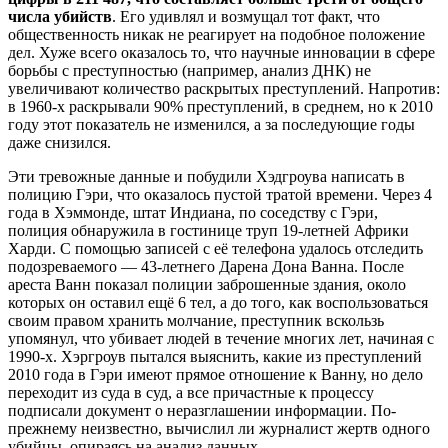
числа убийств
. Его удивлял и возмущал тот факт, что
общественность никак не реагирует на подобное положение
дел. Хуже всего оказалось то, что научные инновации в сфере
борьбы с преступностью (например, анализ ДНК) не
увеличивают количество раскрытых преступлений. Напротив:
в 1960-х раскрывали 90% преступлений, в среднем, но к 2010
году этот показатель не изменился, а за последующие годы
даже снизился.
Эти тревожные данные и побудили Хэдгроува написать в
полицию Гэри, что оказалось пустой тратой времени. Через 4
года в Хэммонде, штат Индиана, по соседству с Гэри,
полиция обнаружила в гостинице труп 19-летней Африки
Харди. С помощью записей с её телефона удалось отследить
подозреваемого — 43-летнего Дарена Дона Ванна. После
ареста Ванн показал полиции заброшенные здания, около
которых он оставил ещё 6 тел, а до того, как воспользоваться
своим правом хранить молчание, преступник вскользь
упомянул, что убивает людей в течение многих лет, начиная с
1990-х. Хэргроув пытался выяснить, какие из преступлений
2010 года в Гэри имеют прямое отношение к Ванну, но дело
переходит из суда в суд, а все причастные к процессу
подписали документ о неразглашении информации. По-
прежнему неизвестно, вычислил ли журналист жертв одного
убийцы, опираясь на анализ данных.