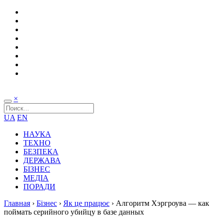
×
UA
EN
НАУКА
ТЕХНО
БЕЗПЕКА
ДЕРЖАВА
БІЗНЕС
МЕДІА
ПОРАДИ
Главная
›
Бізнес
›
Як це працює
›
Алгоритм Хэргроува — как
поймать серийного убийцу в базе данных