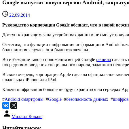
Google выпустит новую версию Android, закрыт
22.09.2014
Руководство корпорации Google обещает, что в новой верс
Доступ к хранящимся на устройствах данным не смогут получит
Отметим, что функции шифрования информации в Android начали
большинстве случаев они были отключены.
Во избежание такого положения вещей Google
решила
сделать 
посредством введения специального пароля, заданного непосре
В свою очередь, корпорация Apple сделала официальное заявле
владельцах iPhone или iPad.
Ключи шифрования больше не будут храниться на серверах App
#
Android-смартфоны
#
Google
#
безопасность данных
#
шифров
Михаил Коваль
Читайте также: