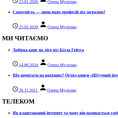
23.01.2026
Олена Мусієнко
Самотність — люди яких професій під загрозою?
25.02.2020
Олена Мусієнко
МИ ЧИТАЄМО
Добірка книг на літо від Білла Гейтса
14.06.2024
Олена Мусієнко
Що почитати на вихідних? Огляд книги «Штучний інте
26.11.2021
Олена Мусієнко
ТЕЛЕКОМ
Як влаштований інтернет та чому він називається гл