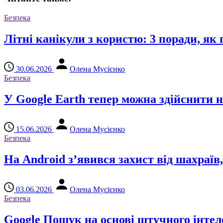
Безпека
Літні канікули з користю: 3 поради, як
30.06.2026
Олена Мусієнко
Безпека
У Google Earth тепер можна здійснити 
15.06.2026
Олена Мусієнко
Безпека
На Android з’явився захист від шахраї
03.06.2026
Олена Мусієнко
Безпека
Google Пошук на основі штучного інтел