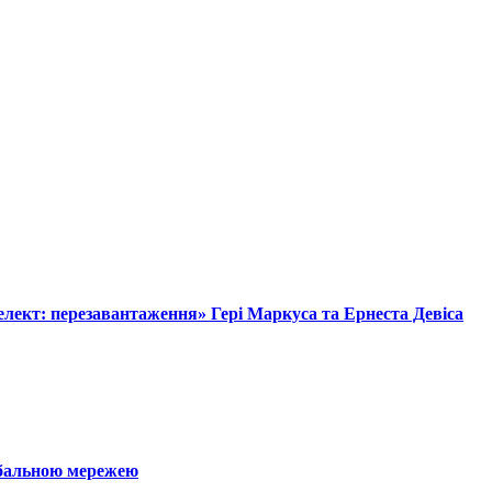
лект: перезавантаження» Гері Маркуса та Ернеста Девіса
обальною мережею