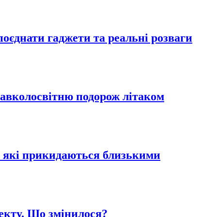
 поєднати гаджети та реальні розваги
навколосвітню подорож літаком
в, які прикидаються близькими
екту. Що змінилося?