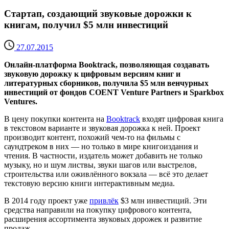
Стартап, создающий звуковые дорожки к
книгам, получил $5 млн инвестиций
27.07.2015
Онлайн-платформа Booktrack, позволяющая создавать
звуковую дорожку к цифровым версиям книг и
литературных сборников, получила $5 млн венчурных
инвестиций от фондов COENT Venture Partners и Sparkbox
Ventures.
В цену покупки контента на
Booktrack
входят цифровая книга
в текстовом варианте и звуковая дорожка к ней. Проект
производит контент, похожий чем-то на фильмы с
саундтреком в них — но только в мире книгоиздания и
чтения. В частности, издатель может добавить не только
музыку, но и шум листвы, звуки шагов или выстрелов,
строительства или оживлённого вокзала — всё это делает
текстовую версию книги интерактивным медиа.
В 2014 году проект уже
привлёк
$3 млн инвестиций. Эти
средства направили на покупку цифрового контента,
расширения ассортимента звуковых дорожек и развитие
продаж.