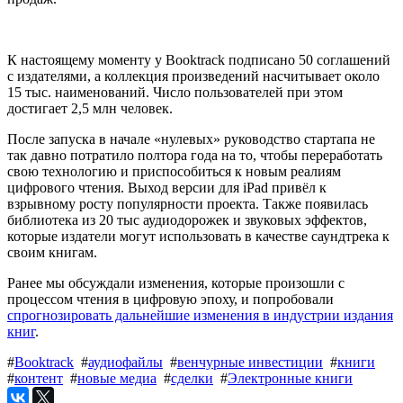
К настоящему моменту у Booktrack подписано 50 соглашений
с издателями, а коллекция произведений насчитывает около
15 тыс. наименований. Число пользователей при этом
достигает 2,5 млн человек.
После запуска в начале «нулевых» руководство стартапа не
так давно потратило полтора года на то, чтобы переработать
свою технологию и приспособиться к новым реалиям
цифрового чтения. Выход версии для iPad привёл к
взрывному росту популярности проекта. Также появилась
библиотека из 20 тыс аудиодорожек и звуковых эффектов,
которые издатели могут использовать в качестве саундтрека к
своим книгам.
Ранее мы обсуждали изменения, которые произошли с
процессом чтения в цифровую эпоху, и попробовали
спрогнозировать дальнейшие изменения в индустрии издания
книг
.
#
Booktrack
#
аудиофайлы
#
венчурные инвестиции
#
книги
#
контент
#
новые медиа
#
сделки
#
Электронные книги