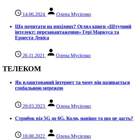
14.06.2024
Олена Мусієнко
Що почитати на вихідних? Огляд книги «Штучний
інтелект: перезавантаження» Гері Маркуса та
Ернеста Девіса
26.11.2021
Олена Мусієнко
ТЕЛЕКОМ
Як влаштований інтернет та чому він називається
глобальною мережею
29.03.2023
Олена Мусієнко
Стрибок від 5G до 6G. Коли, навіщо та що це даcть?
18.08.2022
Олена Мусієнко