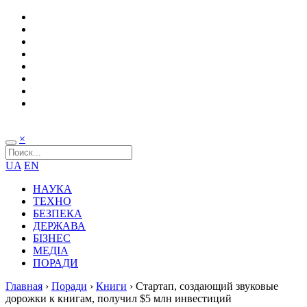
×
UA
EN
НАУКА
ТЕХНО
БЕЗПЕКА
ДЕРЖАВА
БІЗНЕС
МЕДІА
ПОРАДИ
Главная
›
Поради
›
Книги
›
Стартап, создающий звуковые
дорожки к книгам, получил $5 млн инвестиций