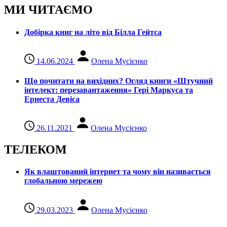
МИ ЧИТАЄМО
Добірка книг на літо від Білла Гейтса
14.06.2024
Олена Мусієнко
Що почитати на вихідних? Огляд книги «Штучний
інтелект: перезавантаження» Гері Маркуса та
Ернеста Девіса
26.11.2021
Олена Мусієнко
ТЕЛЕКОМ
Як влаштований інтернет та чому він називається
глобальною мережею
29.03.2023
Олена Мусієнко