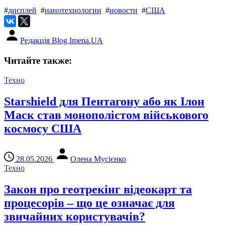
#
дисплей
#
нанотехнологии
#
новости
#
США
Редакція Blog Imena.UA
Читайте также:
Техно
Starshield для Пентагону або як Ілон
Маск став монополістом військового
космосу США
28.05.2026
Олена Мусієнко
Техно
Закон про геотрекінг відеокарт та
процесорів – що це означає для
звичайних користувачів?