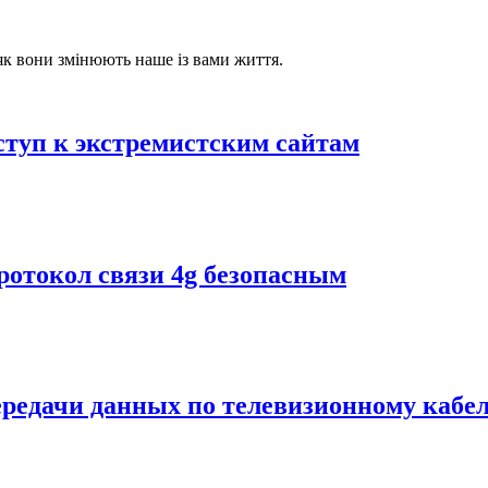
 як вони змінюють наше із вами життя.
ступ к экстремистским сайтам
ротокол связи 4g безопасным
ередачи данных по телевизионному кабе