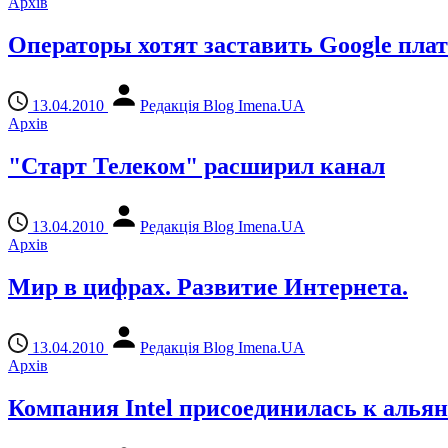
Архів
Операторы хотят заставить Google пла
13.04.2010
Редакція Blog Imena.UA
Архів
"Старт Телеком" расширил канал
13.04.2010
Редакція Blog Imena.UA
Архів
Мир в цифрах. Развитие Интернета.
13.04.2010
Редакція Blog Imena.UA
Архів
Компания Intel присоединилась к аль