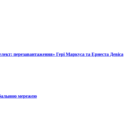
лект: перезавантаження» Гері Маркуса та Ернеста Девіса
обальною мережею