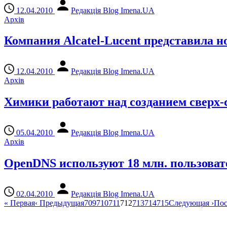
12.04.2010
Редакція Blog Imena.UA
Архів
Компания Alcatel-Lucent представила 
12.04.2010
Редакція Blog Imena.UA
Архів
Химики работают над созданием сверх-
05.04.2010
Редакція Blog Imena.UA
Архів
OpenDNS используют 18 млн. пользоват
02.04.2010
Редакція Blog Imena.UA
«
Первая
‹
Предыдущая
709
710
711
712
713
714
715
Следующая
›
Пос