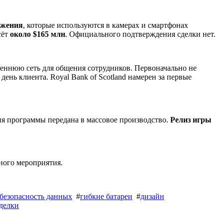
ажения
, которые используются в камерах и смартфонах
сёт
около $165 млн
. Официального подтверждения сделки нет.
реннюю сеть для общения сотрудников. Первоначально не
ень клиента. Royal Bank of Scotland намерен за первые
сия программы передана в массовое производство.
Релиз игры
ного мероприятия.
безопасность данных
#
гибкие батареи
#
дизайн
делки