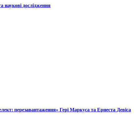
а наукові дослідження
лект: перезавантаження» Гері Маркуса та Ернеста Девіса