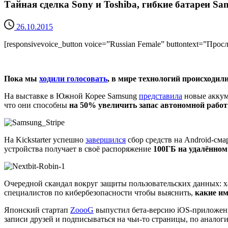
Тайная сделка Sony и Toshiba, гибкие батареи S
26.10.2015
[responsivevoice_button voice=”Russian Female” buttontext=”Прос
Пока мы
ходили голосовать
, в мире технологий происходил
На выставке в Южной Корее Samsung
представила
новые аккуму
что они способны
на 50% увеличить запас автономной рабо
На Kickstarter успешно
завершился
сбор средств на Android-см
устройства получает в своё распоряжение
100ГБ на удалённом
Очередной скандал вокруг защиты пользовательских данных: х
специалистов по кибербезопасности чтобы выяснить,
какие и
Японский стартап
ZoooG
выпустил бета-версию iOS-приложен
записи друзей и подписываться на чьи-то страницы, по аналогии