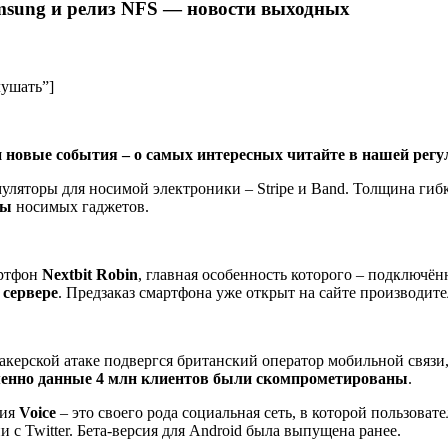
amsung и релиз NFS — новости выходных
лушать”]
и новые события – о самых интересных читайте в нашей регу
ляторы для носимой электроники – Stripe и Band. Толщина гибки
ты
носимых гаджетов.
артфон
Nextbit Robin
, главная особенность которого – подключё
 сервере
. Предзаказ смартфона уже открыт на сайте производите
акерской атаке подвергся британский оператор мобильной связи
менно данные 4 млн клиентов были скомпрометированы
.
ия
Voice
– это своего рода социальная сеть, в которой пользоват
 с Twitter. Бета-версия для Android была выпущена ранее.