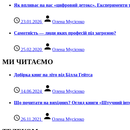
Як впливає на нас «цифровий детокс». Експерименти т
23.01.2026
Олена Мусієнко
Самотність — люди яких професій під загрозою?
25.02.2020
Олена Мусієнко
МИ ЧИТАЄМО
Добірка книг на літо від Білла Гейтса
14.06.2024
Олена Мусієнко
Що почитати на вихідних? Огляд книги «Штучний інте
26.11.2021
Олена Мусієнко