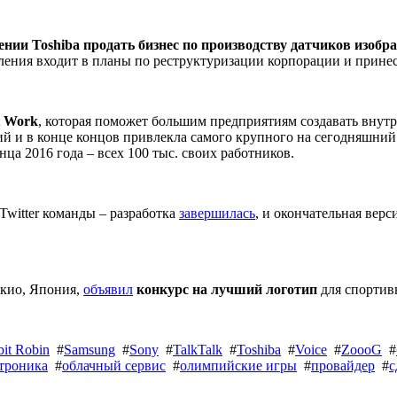
ении Toshiba продать бизнес по производству датчиков изобр
ления входит в планы по реструктуризации корпорации и прине
t Work
, которая поможет большим предприятиям создавать внут
й и в конце концов привлекла самого крупного на сегодняшний д
конца 2016 года – всех 100 тыс. своих работников.
Twitter команды – разработка
завершилась
, и окончательная вер
окио, Япония,
объявил
конкурс на лучший логотип
для спортив
bit Robin
#
Samsung
#
Sony
#
TalkTalk
#
Toshiba
#
Voice
#
ZoooG
#
троника
#
облачный сервис
#
олимпийские игры
#
провайдер
#
с