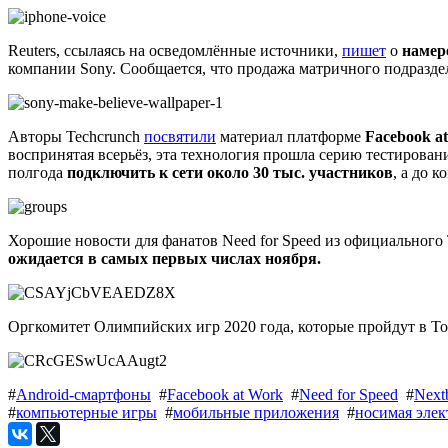
Reuters, ссылаясь на осведомлённые источники,
пишет
о
намер
компании Sony. Сообщается, что продажа матричного подразде
Авторы Techcrunch
посвятили
материал платформе
Facebook a
воспринятая всерьёз, эта технология прошла серию тестировани
полгода
подключить к сети около 30 тыс. участников
, а до 
Хорошие новости для фанатов Need for Speed из официального 
ожидается в самых первых числах ноября.
Оргкомитет Олимпийских игр 2020 года, которые пройдут в Т
#
Android-смартфоны
#
Facebook at Work
#
Need for Speed
#
Next
#
компьютерные игры
#
мобильные приложения
#
носимая элек