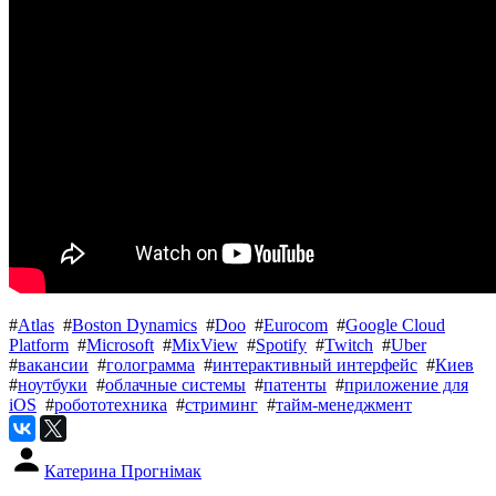
#
Atlas
#
Boston Dynamics
#
Doo
#
Eurocom
#
Google Cloud
Platform
#
Microsoft
#
MixView
#
Spotify
#
Twitch
#
Uber
#
вакансии
#
голограмма
#
интерактивный интерфейс
#
Киев
#
ноутбуки
#
облачные системы
#
патенты
#
приложение для
iOS
#
робототехника
#
стриминг
#
тайм-менеджмент
Катерина Прогнімак