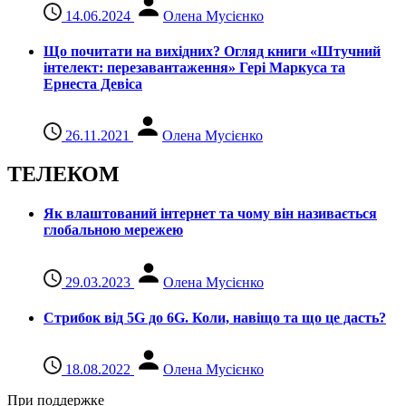
14.06.2024
Олена Мусієнко
Що почитати на вихідних? Огляд книги «Штучний
інтелект: перезавантаження» Гері Маркуса та
Ернеста Девіса
26.11.2021
Олена Мусієнко
ТЕЛЕКОМ
Як влаштований інтернет та чому він називається
глобальною мережею
29.03.2023
Олена Мусієнко
Стрибок від 5G до 6G. Коли, навіщо та що це даcть?
18.08.2022
Олена Мусієнко
При поддержке