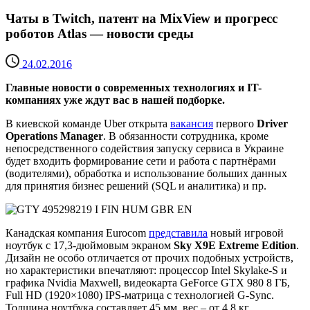
Чаты в Twitch, патент на MixView и прогресс
роботов Atlas — новости среды
24.02.2016
Главные новости о современных технологиях и IT-
компаниях уже ждут вас в нашей подборке.
В киевской команде Uber открыта
вакансия
первого
Driver
Operations Manager
. В обязанности сотрудника, кроме
непосредственного содействия запуску сервиса в Украине
будет входить формирование сети и работа с партнёрами
(водителями), обработка и использование больших данных
для принятия бизнес решений (SQL и аналитика) и пр.
Канадская компания Eurocom
представила
новый игровой
ноутбук с 17,3-дюймовым экраном
Sky X9E Extreme Edition
.
Дизайн не особо отличается от прочих подобных устройств,
но характеристики впечатляют: процессор Intel Skylake-S и
графика Nvidia Maxwell, видеокарта GeForce GTX 980 8 ГБ,
Full HD (1920×1080) IPS-матрица с технологией G-Sync.
Толщина ноутбука составляет 45 мм, вес – от 4,8 кг.