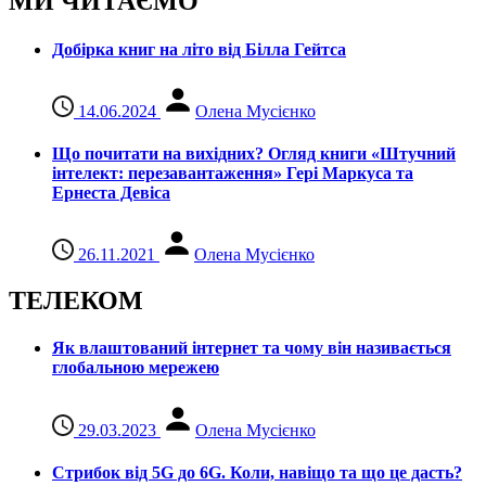
МИ ЧИТАЄМО
Добірка книг на літо від Білла Гейтса
14.06.2024
Олена Мусієнко
Що почитати на вихідних? Огляд книги «Штучний
інтелект: перезавантаження» Гері Маркуса та
Ернеста Девіса
26.11.2021
Олена Мусієнко
ТЕЛЕКОМ
Як влаштований інтернет та чому він називається
глобальною мережею
29.03.2023
Олена Мусієнко
Стрибок від 5G до 6G. Коли, навіщо та що це даcть?