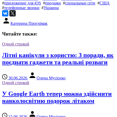
#
приложение для iOS
#
продажи
#
социальные сети
#
США
#
телефонные звонки
#
Украина
Катерина Прогнімак
Читайте также:
Одной строкой
Літні канікули з користю: 3 поради, як
поєднати гаджети та реальні розваги
30.06.2026
Олена Мусієнко
Одной строкой
У Google Earth тепер можна здійснити
навколосвітню подорож літаком
15.06.2026
Олена Мусієнко