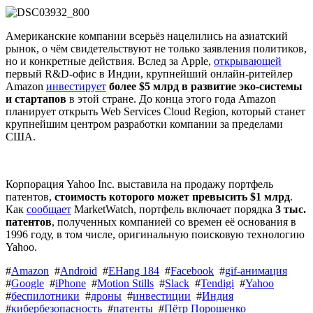
Американские компании всерьёз нацелились на азиатский
рынок, о чём свидетельствуют не только заявления политиков,
но и конкретные действия. Вслед за Apple,
открывающей
первый R&D-офис в Индии, крупнейший онлайн-ритейлер
Amazon
инвестирует
более $5 млрд в развитие эко-системы
и стартапов
в этой стране. До конца этого года Amazon
планирует открыть Web Services Cloud Region, который станет
крупнейшим центром разработки компании за пределами
США.
Корпорация Yahoo Inc. выставила на продажу портфель
патентов,
стоимость которого может превысить $1 млрд
.
Как
сообщает
MarketWatch, портфель включает порядка
3 тыс.
патентов
, полученных компанией со времен её основания в
1996 году, в том числе, оригинальную поисковую технологию
Yahoo.
#
Amazon
#
Android
#
EHang 184
#
Facebook
#
gif-анимация
#
Google
#
iPhone
#
Motion Stills
#
Slack
#
Tendigi
#
Yahoo
#
беспилотники
#
дроны
#
инвестиции
#
Индия
#
кибербезопасность
#
патенты
#
Пётр Порошенко