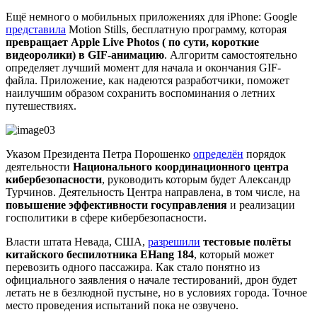
Ещё немного о мобильных приложениях для iPhone: Google
представила
Motion Stills, бесплатную программу, которая
превращает Apple Live Photos ( по сути, короткие
видеоролики) в GIF-анимацию
. Алгоритм самостоятельно
определяет лучший момент для начала и окончания GIF-
файла. Приложение, как надеются разработчики, поможет
наилучшим образом сохранить воспоминания о летних
путешествиях.
Указом Президента Петра Порошенко
определён
порядок
деятельности
Национального координационного центра
кибербезопасности
, руководить которым будет Александр
Турчинов. Деятельность Центра направлена, в том числе, на
повышение эффективности госуправления
и реализации
госполитики в сфере кибербезопасности.
Власти штата Невада, США,
разрешили
тестовые полёты
китайского беспилотника EHang 184
, который может
перевозить одного пассажира. Как стало понятно из
официального заявления о начале тестирований, дрон будет
летать не в безлюдной пустыне, но в условиях города. Точное
место проведения испытаний пока не озвучено.