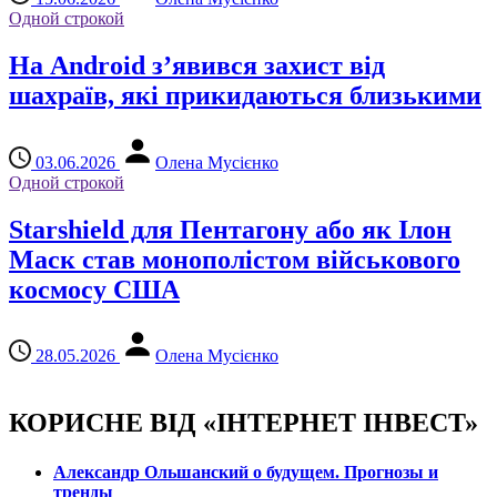
Одной строкой
На Android з’явився захист від
шахраїв, які прикидаються близькими
03.06.2026
Олена Мусієнко
Одной строкой
Starshield для Пентагону або як Ілон
Маск став монополістом військового
космосу США
28.05.2026
Олена Мусієнко
КОРИСНЕ ВІД «ІНТЕРНЕТ ІНВЕСТ»
Александр Ольшанский о будущем. Прогнозы и
тренды