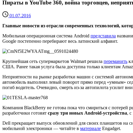
Пираты в YouTube 360, война торговцев, неприят
01.07.2016
Главные новости из отрасли современных технологий, кото
Мобильная операционная система Android
представила
названи
Google постепенно перебирают весь латинский алфавит.
Крупнейшая сеть супермаркетов Walmart решила
переманить
кл
США. Ранее такая услуга была доступна только клиентам Amaz
Неприятности на рынке разработки машин с системой автоно
автомобиль выполнял левый поворот прямо перед «умным» седан
погиб водитель. Очевидно, смерть из-за автопилота усилит в
Компания BlackBerry не готова пока что смириться с потерей
разработчики готовят
сразу три новых Android-устройства
, 
Dell прекращает выпуск обновлений для своих планшетов на с
мобильной электроники — читайте в
материале
Engadget.