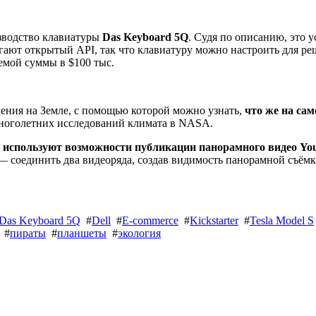
изводство клавиатуры
Das Keyboard 5Q
. Судя по описанию, это у
агают открытый API, так что клавиатуру можно настроить для ре
емой суммы в $100 тыс.
ения на Земле, с помощью которой можно узнать,
что же на са
многолетних исследований климата в NASA.
 используют возможности публикации панорамного видео Yo
— соединить два видеоряда, создав видимость панорамной съёмк
Das Keyboard 5Q
#
Dell
#
E-commerce
#
Kickstarter
#
Tesla Model S
#
пираты
#
планшеты
#
экология