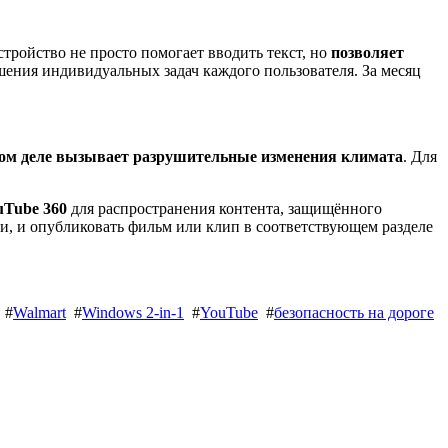
стройство не просто помогает вводить текст, но
позволяет
шения индивидуальных задач каждого пользователя. За месяц
мом деле вызывает разрушительные изменения климата
. Для
uTube 360
для распространения контента, защищённого
и, и опубликовать фильм или клип в соответствующем разделе
#
Walmart
#
Windows 2-in-1
#
YouTube
#
безопасность на дороге