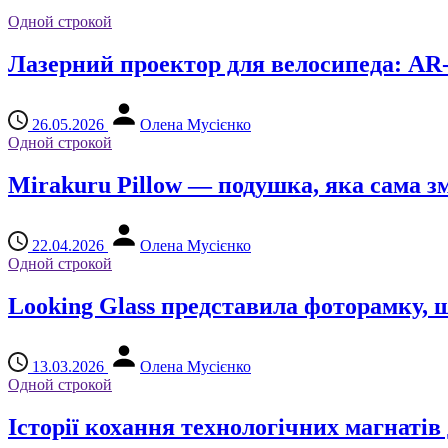
Одной строкой
Лазерний проектор для велосипеда: A
26.05.2026
Олена Мусієнко
Одной строкой
Mirakuru Pillow — подушка, яка сама зм
22.04.2026
Олена Мусієнко
Одной строкой
Looking Glass представила фоторамку, 
13.03.2026
Олена Мусієнко
Одной строкой
Історії кохання технологічних магнатів 