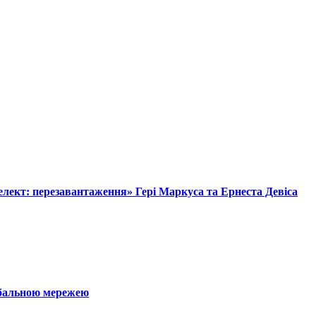
лект: перезавантаження» Гері Маркуса та Ернеста Девіса
обальною мережею