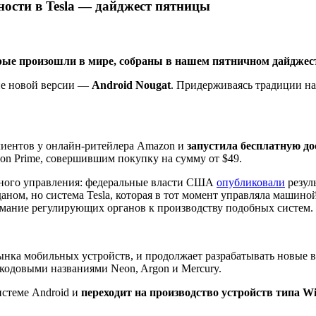
ности в Tesla — дайджест пятницы
рые произошли в мире, собраны в нашем пятничном дайджест
е новой версии —
Android Nougat
. Придерживаясь традиции на
иентов у онлайн-ритейлера Amazon и
запустила бесплатную до
on Prime, совершившим покупку на сумму от $49.
много управления: федеральные власти США
опубликовали
резул
ом, но система Tesla, которая в тот момент управляла машиной
нимание регулирующих органов к производству подобных систем.
 рынка мобильных устройств, и продолжает разрабатывать новые 
с кодовыми названиями Neon, Argon и Mercury.
истеме Android и
переходит на производство устройств типа Wi