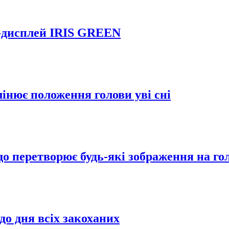
R-дисплей IRIS GREEN
інює положення голови уві сні
що перетворює будь-які зображення на г
до дня всіх закоханих