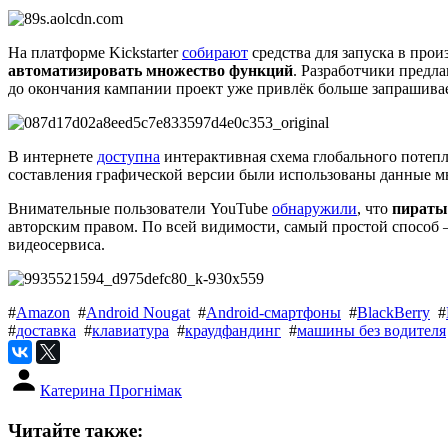
На платформе Kickstarter
собирают
средства для запуска в про
автоматизировать множество функций
. Разработчики предл
до окончания кампании проект уже привлёк больше запрашива
В интернете
доступна
интерактивная схема глобального потепл
составления графической версии были использованы данные 
Внимательные пользователи YouTube
обнаружили
, что
пираты
авторским правом. По всей видимости, самый простой способ 
видеосервиса.
#
Amazon
#
Android Nougat
#
Android-смартфоны
#
BlackBerry
#
#
доставка
#
клавиатура
#
краудфандинг
#
машины без водителя
Катерина Прогнімак
Читайте также: