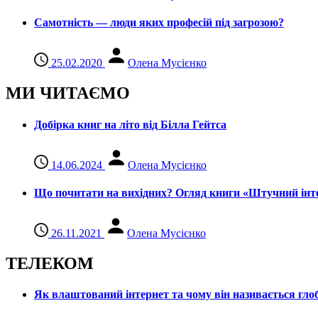
Самотність — люди яких професій під загрозою?
25.02.2020
Олена Мусієнко
МИ ЧИТАЄМО
Добірка книг на літо від Білла Гейтса
14.06.2024
Олена Мусієнко
Що почитати на вихідних? Огляд книги «Штучний інте
26.11.2021
Олена Мусієнко
ТЕЛЕКОМ
Як влаштований інтернет та чому він називається гл