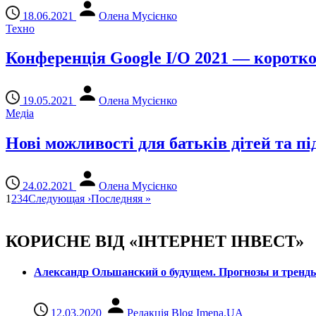
18.06.2021
Олена Мусієнко
Техно
Конференція Google I/O 2021 — коротко
19.05.2021
Олена Мусієнко
Медіа
Нові можливості для батьків дітей та пі
24.02.2021
Олена Мусієнко
1
2
3
4
Следующая
›
Последняя
»
КОРИСНЕ ВІД «ІНТЕРНЕТ ІНВЕСТ»
Александр Ольшанский о будущем. Прогнозы и тренд
12.03.2020
Редакція Blog Imena.UA