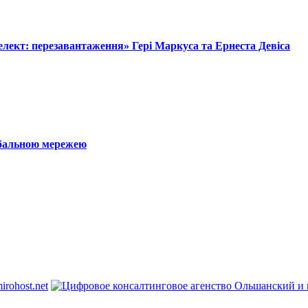
лект: перезавантаження» Гері Маркуса та Ернеста Девіса
обальною мережею