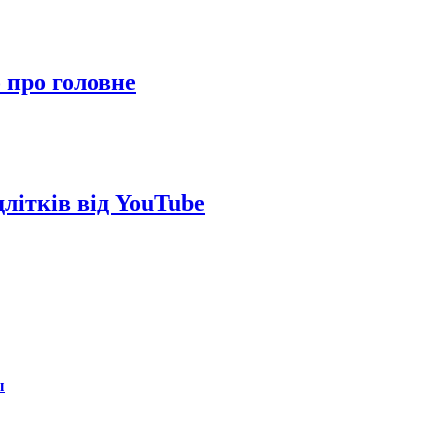
 про головне
длітків від YouTube
ы