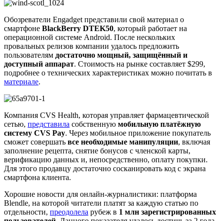
Обозреватели Engadget представили свой материал о
смартфоне
BlackBerry DTEK50
, который работает на
операционной системе Android. После нескольких
провальных релизов компании удалось предложить
пользователям
достаточно мощный, защищённый и
доступный аппарат
. Стоимость на рынке составляет $299,
подробнее о технических характеристиках можно почитать в
материале
.
Компания CVS Health, которая управляет фармацевтической
сетью,
представила
собственную
мобильную платёжную
систему CVS Pay
. Через мобильное приложение покупатель
сможет совершать
все необходимые манипуляции
, включая
заполнение рецепта, снятие бонусов с членской карты,
верификацию данных и, непосредственно, оплату покупки.
Для этого продавцу достаточно сосканировать код с экрана
смартфона клиента.
Хорошие новости для онлайн-журналистики: платформа
Blendle, на которой читатели платят за каждую статью по
отдельности,
преодолела
рубеж в
1 млн зарегистрированных
пользователей
. Данного показателя удалось достичь за 2 года.