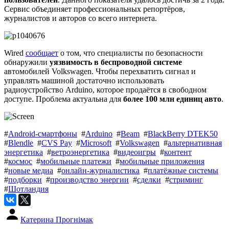
Сервис объединяет профессиональных репортёров,
журналистов и авторов со всего интернета.
Wired
сообщает
о том, что специалисты по безопасности
обнаружили
уязвимость в беспроводной системе
автомобилей Volkswagen. Чтобы перехватить сигнал и
управлять машиной достаточно использовать
радиоустройство Arduino, которое продаётся в свободном
доступе. Проблема актуальна для
более 100 млн единиц авто
.
#
Android-смартфоны
#
Arduino
#
Beam
#
BlackBerry DTEK50
#
Blendle
#
CVS Pay
#
Microsoft
#
Volkswagen
#
альтернативная
энергетика
#
ветроэнергетика
#
видеоигры
#
контент
#
космос
#
мобильные платежи
#
мобильные приложения
#
новые медиа
#
онлайн-журналистика
#
платёжные системы
#
подборки
#
производство энергии
#
сделки
#
стриминг
#
Шотландия
Катерина Прогнімак