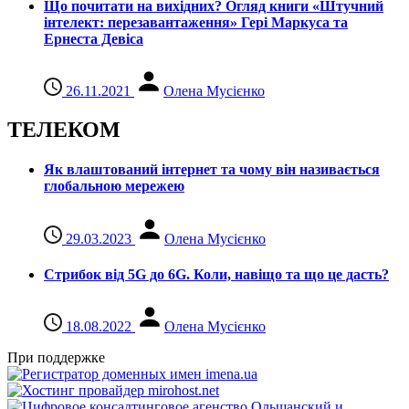
Що почитати на вихідних? Огляд книги «Штучний
інтелект: перезавантаження» Гері Маркуса та
Ернеста Девіса
26.11.2021
Олена Мусієнко
ТЕЛЕКОМ
Як влаштований інтернет та чому він називається
глобальною мережею
29.03.2023
Олена Мусієнко
Стрибок від 5G до 6G. Коли, навіщо та що це даcть?
18.08.2022
Олена Мусієнко
При поддержке