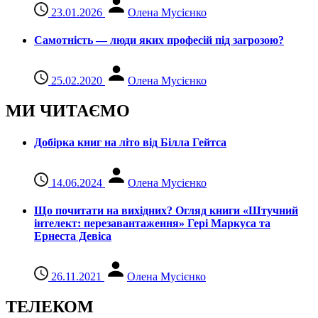
23.01.2026
Олена Мусієнко
Самотність — люди яких професій під загрозою?
25.02.2020
Олена Мусієнко
МИ ЧИТАЄМО
Добірка книг на літо від Білла Гейтса
14.06.2024
Олена Мусієнко
Що почитати на вихідних? Огляд книги «Штучний
інтелект: перезавантаження» Гері Маркуса та
Ернеста Девіса
26.11.2021
Олена Мусієнко
ТЕЛЕКОМ