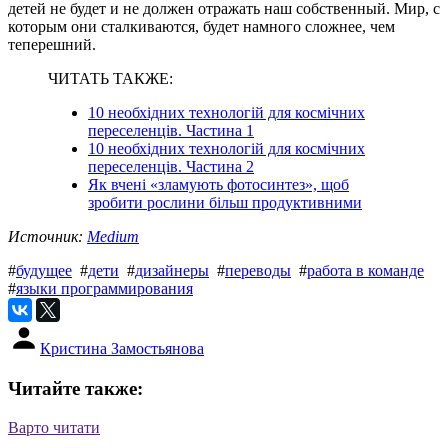
детей не будет и не должен отражать наш собственный. Мир, с
которым они сталкиваются, будет намного сложнее, чем
теперешний.
ЧИТАТЬ ТАКЖЕ:
10 необхідних технологій для космічних
переселенців. Частина 1
10 необхідних технологій для космічних
переселенців. Частина 2
Як вчені «зламують фотосинтез», щоб
зробити рослини більш продуктивними
Источник:
Medium
#
будущее
#
дети
#
дизайнеры
#
переводы
#
работа в команде
#
языки программирования
Кристина Замостьянова
Читайте также:
Варто читати