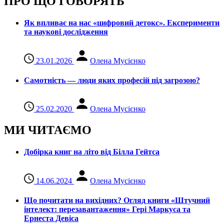
ПРО ЩО ГОВОРЯТЬ
Як впливає на нас «цифровий детокс». Експерименти
та наукові дослідження
23.01.2026
Олена Мусієнко
Самотність — люди яких професій під загрозою?
25.02.2020
Олена Мусієнко
МИ ЧИТАЄМО
Добірка книг на літо від Білла Гейтса
14.06.2024
Олена Мусієнко
Що почитати на вихідних? Огляд книги «Штучний
інтелект: перезавантаження» Гері Маркуса та
Ернеста Девіса