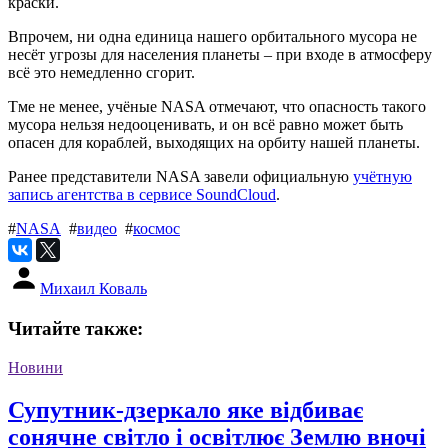
краски.
Впрочем, ни одна единица нашего орбитального мусора не
несёт угрозы для населения планеты – при входе в атмосферу
всё это немедленно сгорит.
Тме не менее, учёные NASA отмечают, что опасность такого
мусора нельзя недооценивать, и он всё равно может быть
опасен для кораблей, выходящих на орбиту нашей планеты.
Ранее представители NASA завели официальную
учётную
запись агентства в сервисе SoundCloud
.
#
NASA
#
видео
#
космос
Михаил Коваль
Читайте также:
Новини
Супутник-дзеркало яке відбиває
сонячне світло і освітлює Землю вночі