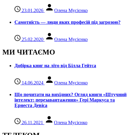
23.01.2026
Олена Мусієнко
Самотність — люди яких професій під загрозою?
25.02.2020
Олена Мусієнко
МИ ЧИТАЄМО
Добірка книг на літо від Білла Гейтса
14.06.2024
Олена Мусієнко
Що почитати на вихідних? Огляд книги «Штучний
інтелект: перезавантаження» Гері Маркуса та
Ернеста Девіса
26.11.2021
Олена Мусієнко