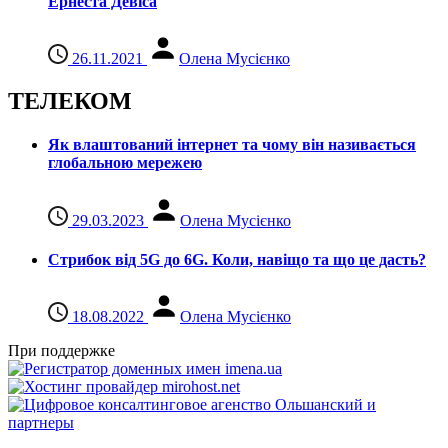
Ернеста Девіса
26.11.2021
Олена Мусієнко
ТЕЛЕКОМ
Як влаштований інтернет та чому він називається
глобальною мережею
29.03.2023
Олена Мусієнко
Стрибок від 5G до 6G. Коли, навіщо та що це даcть?
18.08.2022
Олена Мусієнко
При поддержке