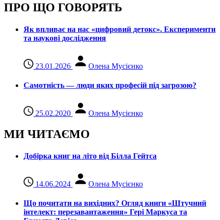
ПРО ЩО ГОВОРЯТЬ
Як впливає на нас «цифровий детокс». Експерименти
та наукові дослідження
23.01.2026
Олена Мусієнко
Самотність — люди яких професій під загрозою?
25.02.2020
Олена Мусієнко
МИ ЧИТАЄМО
Добірка книг на літо від Білла Гейтса
14.06.2024
Олена Мусієнко
Що почитати на вихідних? Огляд книги «Штучний
інтелект: перезавантаження» Гері Маркуса та