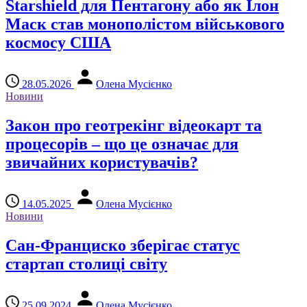
Starshield для Пентагону або як Ілон
Маск став монополістом військового
космосу США
28.05.2026
Олена Мусієнко
Новини
Закон про геотрекінг відеокарт та
процесорів – що це означає для
звичайних користувачів?
14.05.2025
Олена Мусієнко
Новини
Сан-Франциско зберігає статус
стартап столиці світу
25.09.2024
Олена Мусієнко