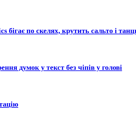
cs бігає по скелях, крутить сальто і тан
ння думок у текст без чіпів у голові
тацію