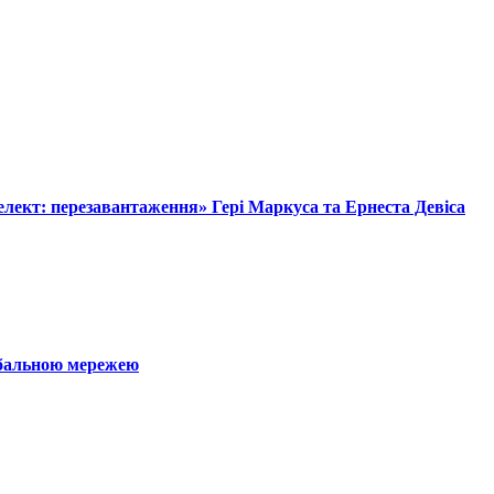
лект: перезавантаження» Гері Маркуса та Ернеста Девіса
обальною мережею