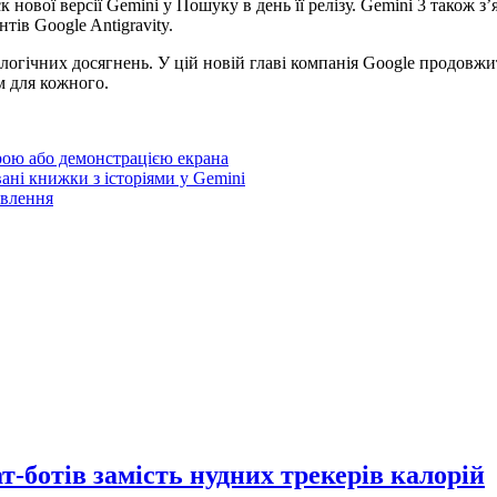
нової версії Gemini у Пошуку в день її релізу. Gemini 3 також з’
нтів Google Antigravity.
ологічних досягнень. У цій новій главі компанія Google продовж
м для кожного.
ерою або демонстрацією екрана
ані книжки з історіями у Gemini
овлення
-ботів замість нудних трекерів калорій