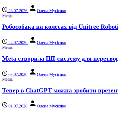
28.07.2026
Олена Мусієнко
Медіа
Робособака на колесах від Unitree Roboti
24.07.2026
Олена Мусієнко
Медіа
Meta створила ШІ-систему для перетворе
03.07.2026
Олена Мусієнко
Медіа
Тепер в ChatGPT можна зробити презен
01.07.2026
Олена Мусієнко