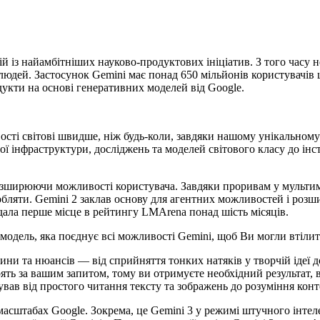
 із найамбітніших науково-продуктових ініціатив. З того часу н
юдей. Застосунок Gemini має понад 650 мільйонів користувачів
дукти на основі генеративних моделей від Google.
сті світові швидше, ніж будь-коли, завдяки нашому унікальному
ної інфраструктури, досліджень та моделей світового класу до ін
озширюючи можливості користувача. Завдяки проривам у мультим
бробляти. Gemini 2 заклав основу для агентних можливостей і ро
ідала перше місце в рейтингу LMArena понад шість місяців.
модель, яка поєднує всі можливості Gemini, щоб Ви могли втілити
ини та нюансів — від сприйняття тонких натяків у творчій ідеї 
оять за вашим запитом, тому ви отримуєте необхідний результат, 
ав від простого читання тексту та зображень до розуміння конт
асштабах Google. Зокрема, це Gemini 3 у режимі штучного інтел