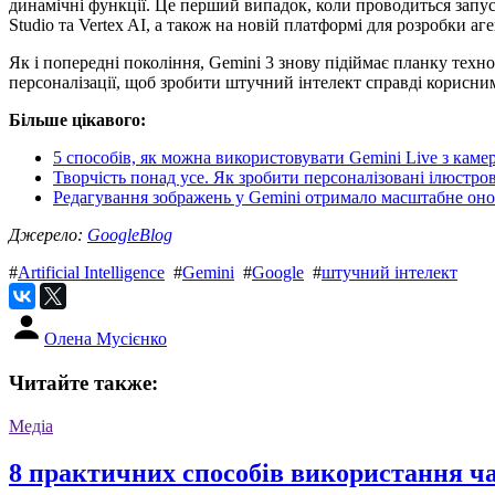
динамічні функції. Це перший випадок, коли проводиться запуск 
Studio та Vertex AI, а також на новій платформі для розробки аге
Як і попередні покоління, Gemini 3 знову підіймає планку техн
персоналізації, щоб зробити штучний інтелект справді корисни
Більше цікавого:
5 способів, як можна використовувати Gemini Live з кам
Творчість понад усе. Як зробити персоналізовані ілюстров
Редагування зображень у Gemini отримало масштабне он
Джерело:
GoogleBlog
#
Artificial Intelligence
#
Gemini
#
Google
#
штучний інтелект
Олена Мусієнко
Читайте также:
Медіа
8 практичних способів використання чат