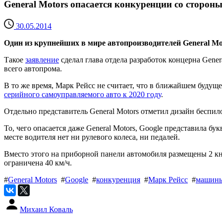
General Motors опасается конкуренции со сторон
30.05.2014
Один из крупнейших в мире автопроизводителей General Mot
Такое
заявление
сделал глава отдела разработок концерна Gener
всего автопрома.
В то же время, Марк Рейсс не считает, что в ближайшем будущ
серийного самоуправляемого авто к 2020 году
.
Отдельно представитель General Motors отметил дизайн беспил
То, чего опасается даже General Motors, Google представила б
месте водителя нет ни рулевого колеса, ни педалей.
Вместо этого на приборной панели автомобиля размещены 2 к
ограничена 40 км/ч.
#
General Motors
#
Google
#
конкуренция
#
Марк Рейсс
#
машины
Михаил Коваль