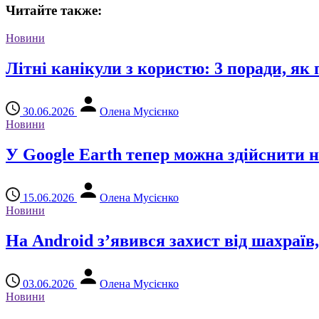
Читайте также:
Новини
Літні канікули з користю: 3 поради, як
30.06.2026
Олена Мусієнко
Новини
У Google Earth тепер можна здійснити 
15.06.2026
Олена Мусієнко
Новини
На Android з’явився захист від шахраї
03.06.2026
Олена Мусієнко
Новини