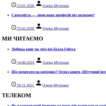
23.01.2026
Олена Мусієнко
Самотність — люди яких професій під загрозою?
25.02.2020
Олена Мусієнко
МИ ЧИТАЄМО
Добірка книг на літо від Білла Гейтса
14.06.2024
Олена Мусієнко
Що почитати на вихідних? Огляд книги «Штучний інте
26.11.2021
Олена Мусієнко
ТЕЛЕКОМ
Як влаштований інтернет та чому він називається гл