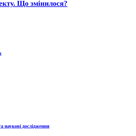
екту. Що змінилося?
ы
а наукові дослідження