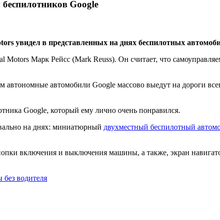
ы беспилотников Google
ors увидел в представленных на днях беспилотных автомобил
al Motors Марк Рейсс (Mark Reuss). Он считает, что самоуправл
ем автономные автомобили Google массово выедут на дороги все
отника Google, который ему лично очень понравился.
уквально на днях: миниатюрный
двухместный беспилотный автом
нопки включения и выключения машины, а также, экран навигат
 без водителя