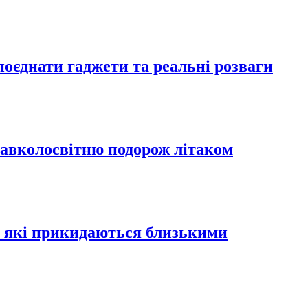
 поєднати гаджети та реальні розваги
навколосвітню подорож літаком
в, які прикидаються близькими