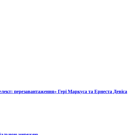
лект: перезавантаження» Гері Маркуса та Ернеста Девіса
обальною мережею